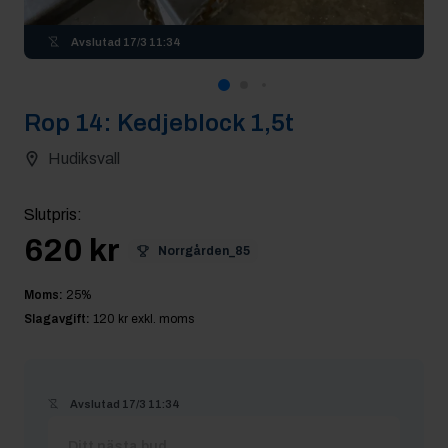
Avslutad
17/3 11:34
Rop
14
:
Kedjeblock 1,5t
Hudiksvall
Slutpris
:
620 kr
Norrgården_85
Moms:
25
%
Slagavgift:
120 kr
exkl. moms
Avslutad
17/3 11:34