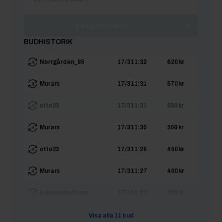
Lägg max-bud
BUDHISTORIK
Norrgården_85
17/3 11:32
620 kr
Murars
17/3 11:31
570 kr
otto23
17/3 11:31
550 kr
Murars
17/3 11:30
500 kr
otto23
17/3 11:28
450 kr
Murars
17/3 11:27
400 kr
kumamonwithme
17/3 11:27
399 kr
Murars
17/3 06:30
350 kr
Visa alla
11
bud