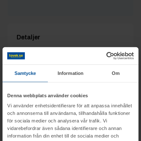
otto23
17/3 06:30
300 kr
Murars
15/3 18:44
250 kr
Detaljer
Utgångspris:
200 kr
Moms:
25% tillkommer
Slagavgift:
120 kr
exkl. moms
Samtycke
Information
Om
Denna webbplats använder cookies
Information
Vi använder enhetsidentifierare för att anpassa innehållet
och annonserna till användarna, tillhandahålla funktioner
för sociala medier och analysera vår trafik. Vi
På uppdrag av konkursförvaltare Andreas
vidarebefordrar även sådana identifierare och annan
Frågor
Molander Ackordcentralen Norrland AB,
information från din enhet till de sociala medier och