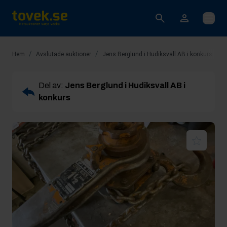
Öppna
/
/
/
Hem
Avslutade auktioner
Jens Berglund i Hudiksvall AB i konkurs
R
Del av:
Jens Berglund i Hudiksvall AB i
konkurs