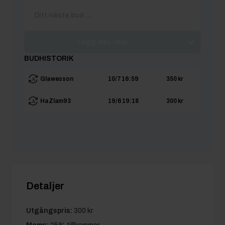
Lägg max-bud
BUDHISTORIK
Glawesson
10/7 16:59
350 kr
HaZlam93
19/6 19:18
300 kr
Detaljer
Utgångspris:
300 kr