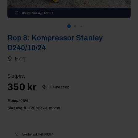
Avslutad
4/8 09:07
Rop
8
:
Kompressor Stanley
D240/10/24
Höör
Slutpris
:
350 kr
Glawesson
Moms:
25
%
Slagavgift:
120 kr
exkl. moms
Avslutad
4/8 09:07