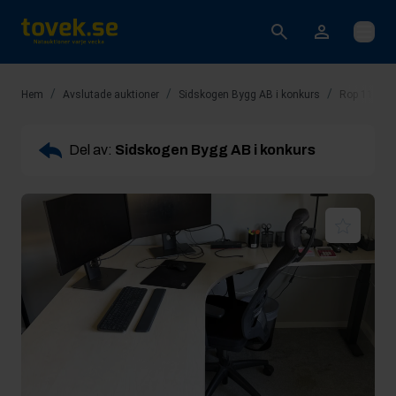
Öppna
/
/
/
Hem
Avslutade auktioner
Sidskogen Bygg AB i konkurs
Rop 11: Kon
Del av:
Sidskogen Bygg AB i konkurs