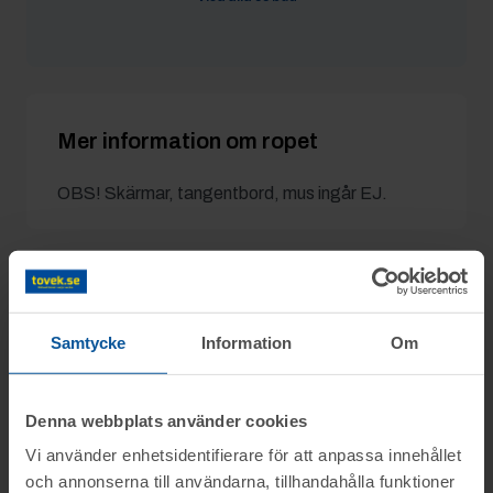
Larina
3/6 15:23
5 600 kr
Jonsson4
3/6 15:21
5 400 kr
Mer information om ropet
OBS! Skärmar, tangentbord, mus ingår EJ.
Detaljer
Samtycke
Information
Om
Utgångspris:
1 000 kr
Moms:
25% tillkommer
Denna webbplats använder cookies
Slagavgift:
400 kr
exkl. moms
Vi använder enhetsidentifierare för att anpassa innehållet
och annonserna till användarna, tillhandahålla funktioner