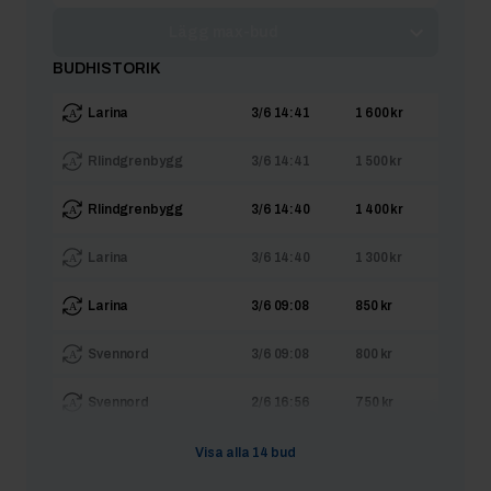
Lägg max-bud
BUDHISTORIK
Larina
3/6 14:41
1 600 kr
Rlindgrenbygg
3/6 14:41
1 500 kr
Rlindgrenbygg
3/6 14:40
1 400 kr
Larina
3/6 14:40
1 300 kr
Larina
3/6 09:08
850 kr
Svennord
3/6 09:08
800 kr
Svennord
2/6 16:56
750 kr
AntonO
2/6 16:56
700 kr
Visa alla
14
bud