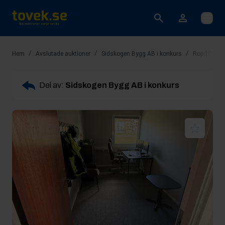
Öppna
/
/
/
Hem
Avslutade auktioner
Sidskogen Bygg AB i konkurs
Rop 10: Kon
Del av:
Sidskogen Bygg AB i konkurs