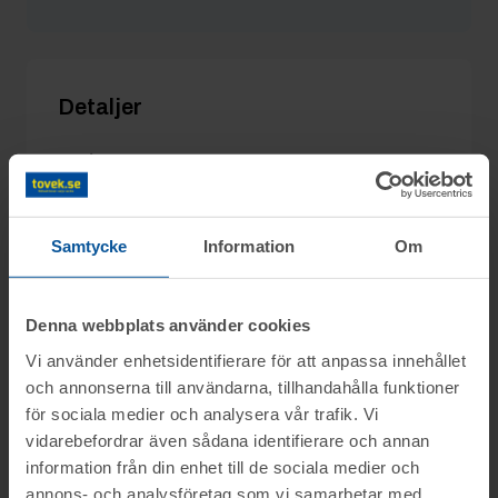
Svennord
2/6 16:55
650 kr
AntonO
2/6 16:55
600 kr
Detaljer
Utgångspris:
400 kr
Moms:
25% tillkommer
Slagavgift:
120 kr
exkl. moms
Samtycke
Information
Om
Denna webbplats använder cookies
Information
Vi använder enhetsidentifierare för att anpassa innehållet
och annonserna till användarna, tillhandahålla funktioner
På uppdrag av konkursförvaltare Björn
för sociala medier och analysera vår trafik. Vi
Frågor
vidarebefordrar även sådana identifierare och annan
Myhrberg på Advokatfirman Abersten säljs
information från din enhet till de sociala medier och
delar ur konkursboet efter Sidskogen Bygg
annons- och analysföretag som vi samarbetar med.