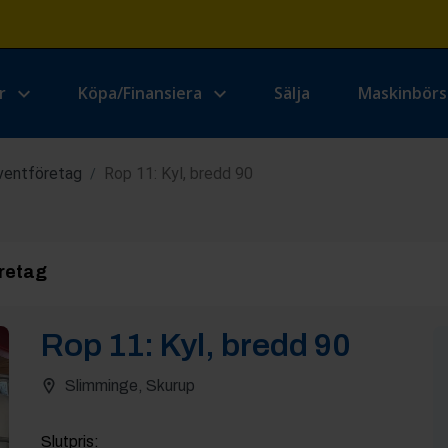
r
Köpa/Finansiera
Sälja
Maskinbör
Eventföretag
Rop 11: Kyl, bredd 90
/
retag
Rop
11
:
Kyl, bredd 90
Slimminge, Skurup
Slutpris
: