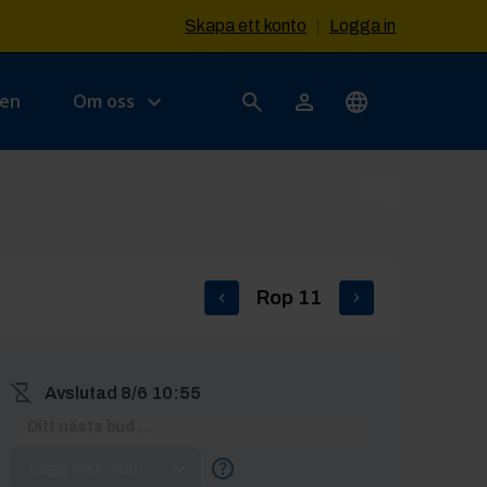
Skapa ett konto
|
Logga in
sen
Om oss
Rop
11
Avslutad
8/6 10:55
Lägg max-bud