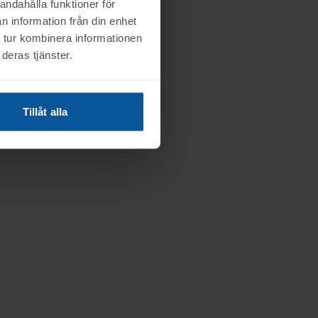
andahålla funktioner för
n information från din enhet
 tur kombinera informationen
deras tjänster.
Tillåt alla