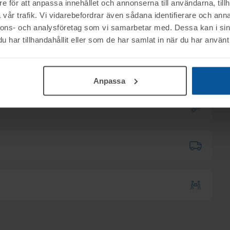
e för att anpassa innehållet och annonserna till användarna, tillh
vår trafik. Vi vidarebefordrar även sådana identifierare och anna
nnons- och analysföretag som vi samarbetar med. Dessa kan i sin
har tillhandahållit eller som de har samlat in när du har använt 
ktet vid angiven tid för visning.
nerella frågor om auktioner och rop.
00
.
Anpassa
mentköplagen (ex. ångerrätt). Se mer info i
B tillhanda
SENAST 2026-06-11
.
 till utlämningen.
kas till er via e-mail.
12.00.
5:30
.
h anmäl antal, namn samt telefonnummer.