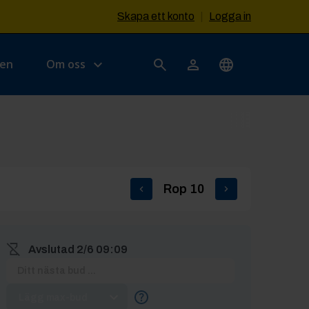
Skapa ett konto
|
Logga in
sen
Om oss
Rop
10
Avslutad
2/6 09:09
Lägg max-bud