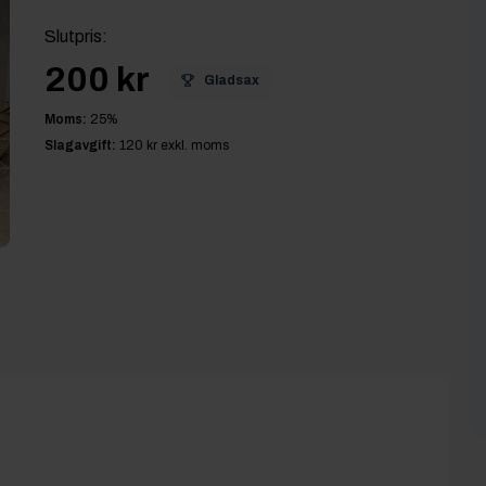
Slutpris
:
200 kr
Gladsax
Moms:
25
%
Slagavgift:
120 kr
exkl. moms