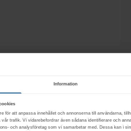
Information
ktet vid angiven tid för visning.
cookies
e för att anpassa innehållet och annonserna till användarna, tillh
vår trafik. Vi vidarebefordrar även sådana identifierare och anna
nerella frågor om auktioner och rop.
mentköplagen (ex. ångerrätt). Se mer info i
nnons- och analysföretag som vi samarbetar med. Dessa kan i sin