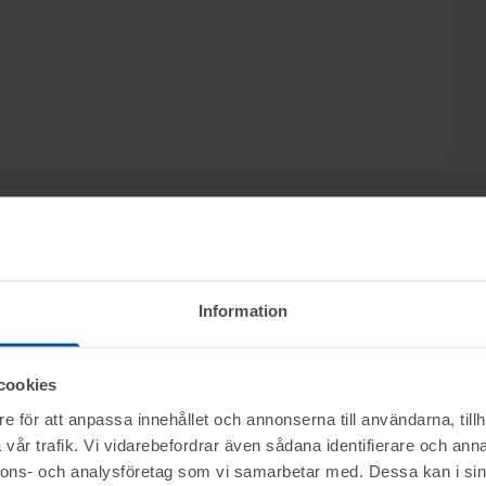
Information
ktet vid angiven tid för visning.
cookies
e för att anpassa innehållet och annonserna till användarna, tillh
vår trafik. Vi vidarebefordrar även sådana identifierare och anna
nerella frågor om auktioner och rop.
mentköplagen (ex. ångerrätt). Se mer info i
nnons- och analysföretag som vi samarbetar med. Dessa kan i sin