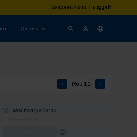
Skapa ett konto
|
Logga in
sen
Om oss
Rop
11
Avslutad
2/6 09:10
Lägg max-bud