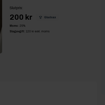
Slutpris
:
200 kr
Gladsax
Moms:
25
%
Slagavgift:
120 kr
exkl. moms