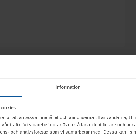
Information
ktet vid angiven tid för visning.
cookies
e för att anpassa innehållet och annonserna till användarna, tillh
vår trafik. Vi vidarebefordrar även sådana identifierare och anna
nerella frågor om auktioner och rop.
mentköplagen (ex. ångerrätt). Se mer info i
nnons- och analysföretag som vi samarbetar med. Dessa kan i sin