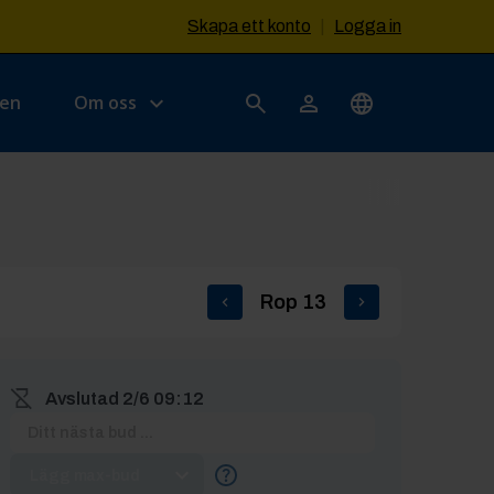
Skapa ett konto
|
Logga in
sen
Om oss
Rop
13
Avslutad
2/6 09:12
Lägg max-bud