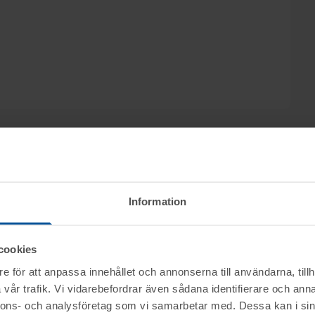
ndgren Zedendahl Advokatbyrå KB säljs
Information
a & Co genom nätauktion på www.tovek.se, med
cookies
e för att anpassa innehållet och annonserna till användarna, tillh
ktet vid angiven tid för visning.
vår trafik. Vi vidarebefordrar även sådana identifierare och anna
nerella frågor om auktioner och rop.
nnons- och analysföretag som vi samarbetar med. Dessa kan i sin