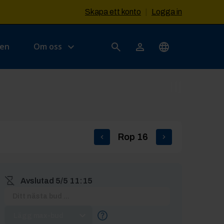
Skapa ett konto
|
Logga in
sen
Om oss
Rop
16
Avslutad
5/5 11:15
Lägg max-bud