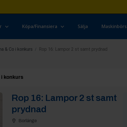
r
Köpa/Finansiera
Sälja
Maskinbör
a & Co i konkurs
Rop 16: Lampor 2 st samt prydnad
/
i konkurs
Rop
16
:
Lampor 2 st samt
prydnad
Borlänge