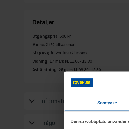
Detaljer
Utgångspris:
500 kr
Moms:
25% tillkommer
Slagavgift:
250 kr
exkl. moms
Visning:
17 mars kl. 11.00-12.30
Avhämtning:
25 mars kl. 09.30-15.30
Information
Samtycke
Objektet säljes i befintligt skick.
Denna webbplats använder 
Frågor
Det är upp till köparen att kontrollera obje