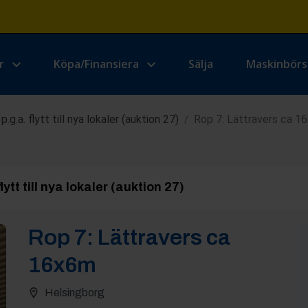
r
Köpa/Finansiera
Sälja
Maskinbör
.g.a. flytt till nya lokaler (auktion 27)
Rop 7: Lättravers ca 1
/
ytt till nya lokaler (auktion 27)
Rop
7
:
Lättravers ca
16x6m
Helsingborg