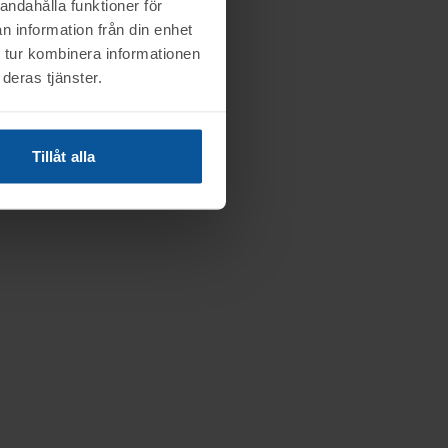
andahålla funktioner för
n information från din enhet
 tur kombinera informationen
deras tjänster.
Tillåt alla