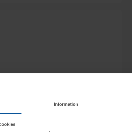
Information
cookies
ktet vid angiven tid för visning.