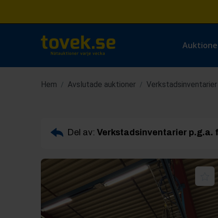
Auktione
Hem
Avslutade auktioner
Verkstadsinventarier p
/
/
Del av:
Verkstadsinventarier p.g.a. fl