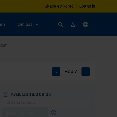
Skapa ett konto
|
Logga in
sen
Om oss
6x6m
Rop
7
Avslutad
18/3 09:36
Lägg max-bud