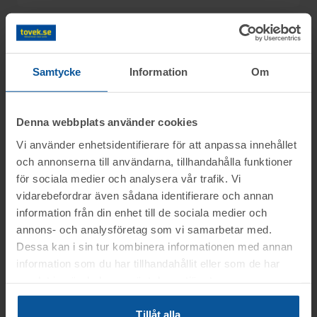
Information
Samtycke
Information
Om
På uppdrag av Konkursförvaltare Andreas
Frågor
Victor, F.Victors Advokatbyrå, säljs
Denna webbplats använder cookies
konkursboet efter Åre Ljud & Bild AB (del 2),
Vi använder enhetsidentifierare för att anpassa innehållet
Kalle tel.nr: 076-1392895
genom nätauktion på www.tovek.se med
Visning
och annonserna till användarna, tillhandahålla funktioner
avslut måndagen den 3 november från
för sociala medier och analysera vår trafik. Vi
Du kan alltid kontakta oss på 0346-48770 för
kl.11.00.
Vemdalen
vidarebefordrar även sådana identifierare och annan
generella frågor om auktioner och rop.
Betalning
information från din enhet till de sociala medier och
Onsdagen den 29 okt. mellan kl. 10:00-
annons- och analysföretag som vi samarbetar med.
11:00
.
Dessa kan i sin tur kombinera informationen med annan
Betalningen skall vara Toveks Auktioner AB
information som du har tillhandahållit eller som de har
Avhämtning
tillhanda
SENAST 2025-11-05
.
Rop 1-3 Finns i Åre
OBS! Föranmälan krävs, senast den 28
samlat in när du har använt deras tjänster.
Medtag kopia på faktura samt legitimation
Rop 4-156 Finns i Vemdalen
okt. kl. 12.00
Vemdalen
till utlämningen.
Tillåt alla