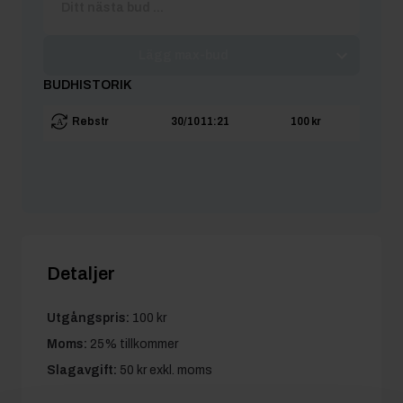
Lägg max-bud
BUDHISTORIK
Rebstr
30/10 11:21
100 kr
Detaljer
Utgångspris:
100 kr
Moms:
25% tillkommer
Slagavgift:
50 kr
exkl. moms