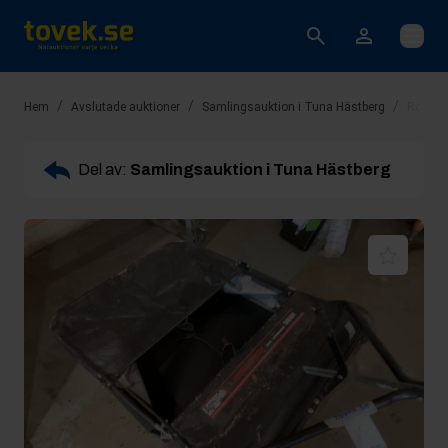
Öppna
/
/
/
Hem
Avslutade auktioner
Samlingsauktion i Tuna Hästberg
Rop 15
Del av:
Samlingsauktion i Tuna Hästberg