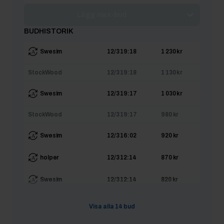
Lägg max-bud
BUDHISTORIK
Swesim
12/3 19:18
1 230 kr
StockWood
12/3 19:18
1 130 kr
Swesim
12/3 19:17
1 030 kr
StockWood
12/3 19:17
980 kr
Swesim
12/3 16:02
920 kr
holper
12/3 12:14
870 kr
Swesim
12/3 12:14
820 kr
holper
12/3 12:14
819 kr
Visa alla
14
bud
Swesim
11/3 04:22
800 kr