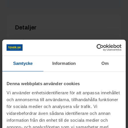
BESAB2090
11/3 04:22
750 kr
Detaljer
Utgångspris:
200 kr
Moms:
0%
Slagavgift:
120 kr
exkl. moms
Samtycke
Information
Om
Denna webbplats använder cookies
Information
Vi använder enhetsidentifierare för att anpassa innehållet
och annonserna till användarna, tillhandahålla funktioner
På Samlingsauktion i Tuna Hästberg säljs
för sociala medier och analysera vår trafik. Vi
Frågor
vidarebefordrar även sådana identifierare och annan
diverse objekt från konkurser, företag m.m.
information från din enhet till de sociala medier och
genom nätauktion på www.tovek.se, med
Olof mob.nr: 070-5258040
annons- och analysföretag som vi samarbetar med.