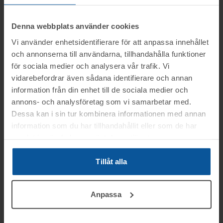
Drivmedel:
-
Växellåda:
-
Registrerad:
2019-08-
Färg:
VIT
08
Denna webbplats använder cookies
Längd (mm):
445
Bredd (mm):
232
Vi använder enhetsidentifierare för att anpassa innehållet
och annonserna till användarna, tillhandahålla funktioner
Effekt (kW):
-
Cylindervolym (cm³):
-
för sociala medier och analysera vår trafik. Vi
Antal brukare:
2
Godkänd besiktning:
vidarebefordrar även sådana identifierare och annan
2026-03-10
Körförbud:
Nej
information från din enhet till de sociala medier och
Skatt:
-
annons- och analysföretag som vi samarbetar med.
Dessa kan i sin tur kombinera informationen med annan
information som du har tillhandahållit eller som de har
samlat in när du har använt deras tjänster.
Information
Tillåt alla
På uppdrag av konkursförvaltare Björn
Frågor
Myhrberg på Advokatfirman Abersten säljs
Anpassa
delar ur konkursboet efter Sidskogen Bygg
Rasmus mob.nr: 070-3094551
AB, genom nätauktion på www.tovek.se
Visning