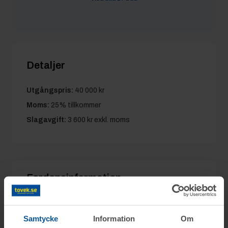
Larina
2/6 21:51
52 000 kr
Koski
2/6 21:51
51 000 kr
Detaljer
Utgångspris:
40 000 kr
Moms:
25% tillkommer
Slagavgift:
3 600 kr
exkl. moms
Fordonsinformation
Reg.nr:
PTM35N
Märke:
ALRO METAL
Modell:
Modellår:
2019
Samtycke
Information
Om
SH3T10750221-1