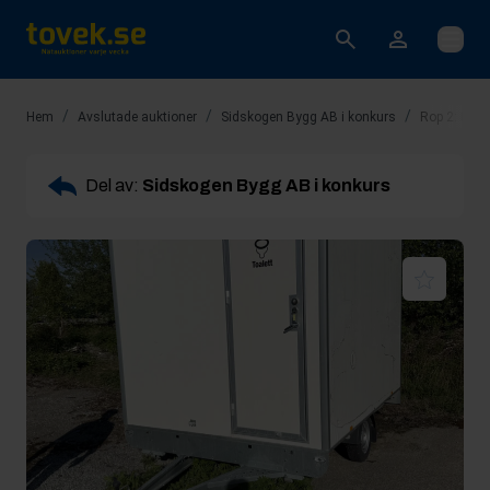
Öppna
/
/
/
Hem
Avslutade auktioner
Sidskogen Bygg AB i konkurs
Rop 2: Man
Del av:
Sidskogen Bygg AB i konkurs