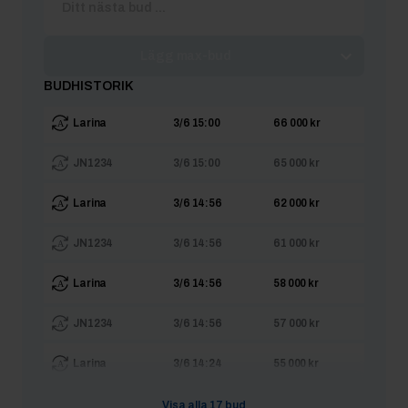
Lägg max-bud
BUDHISTORIK
Larina
3/6 15:00
66 000 kr
JN1234
3/6 15:00
65 000 kr
Larina
3/6 14:56
62 000 kr
JN1234
3/6 14:56
61 000 kr
Larina
3/6 14:56
58 000 kr
JN1234
3/6 14:56
57 000 kr
Larina
3/6 14:24
55 000 kr
JN1234
3/6 14:24
54 000 kr
Visa alla
17
bud