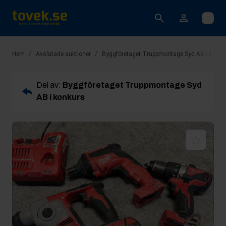
Öppna
/
/
Hem
Avslutade auktioner
Byggföretaget Truppmontage Syd AB i konku
Del av:
Byggföretaget Truppmontage Syd
AB i konkurs