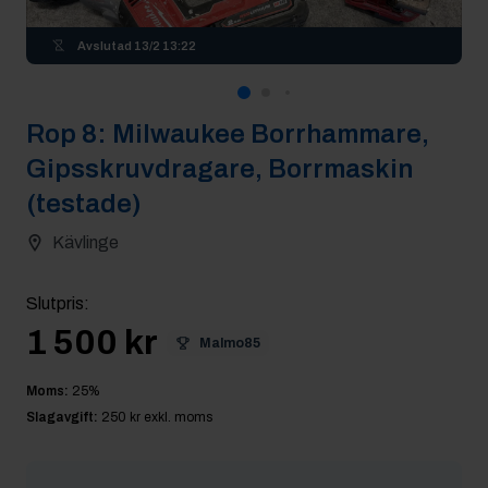
Avslutad
13/2 13:22
Rop
8
:
Milwaukee Borrhammare,
Gipsskruvdragare, Borrmaskin
(testade)
Kävlinge
Slutpris
:
1 500 kr
Malmo85
Moms:
25
%
Slagavgift:
250 kr
exkl. moms