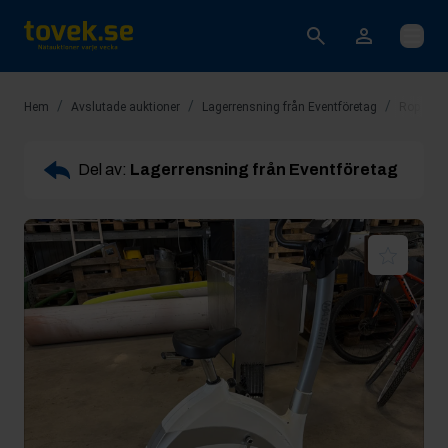
Öppna
/
/
/
Hem
Avslutade auktioner
Lagerrensning från Eventföretag
Rop 12: 
Del av:
Lagerrensning från Eventföretag