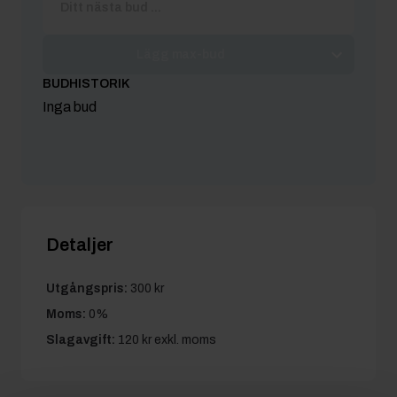
Lägg max-bud
BUDHISTORIK
Inga bud
Detaljer
Utgångspris:
300 kr
Moms:
0%
Slagavgift:
120 kr
exkl. moms