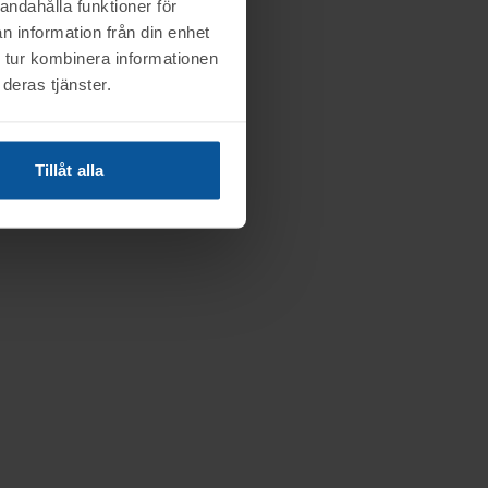
andahålla funktioner för
n information från din enhet
 tur kombinera informationen
deras tjänster.
Tillåt alla