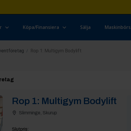
r
Köpa/Finansiera
Sälja
Maskinbör
Eventföretag
Rop 1: Multigym Bodylift
/
retag
Rop
1
:
Multigym Bodylift
Slimminge, Skurup
Slutpris
: