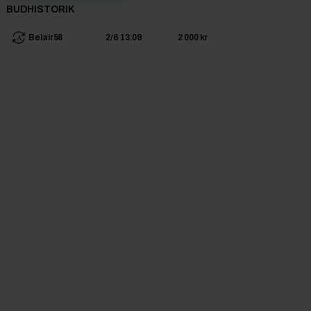
BUDHISTORIK
Belair58
2/6 13:09
2 000 kr