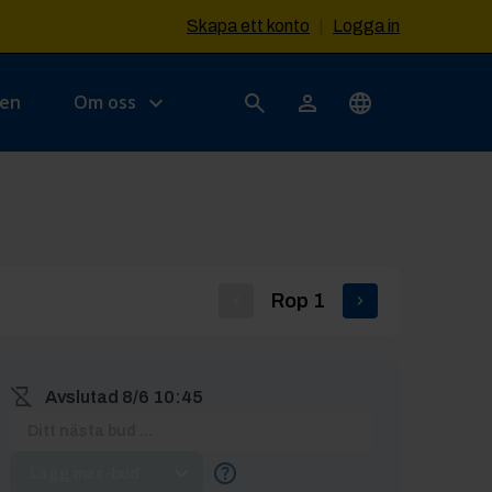
Skapa ett konto
|
Logga in
sen
Om oss
Rop
1
Avslutad
8/6 10:45
Lägg max-bud