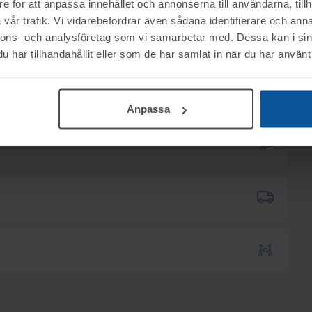
e för att anpassa innehållet och annonserna till användarna, tillh
vår trafik. Vi vidarebefordrar även sådana identifierare och anna
nnons- och analysföretag som vi samarbetar med. Dessa kan i sin
har tillhandahållit eller som de har samlat in när du har använt 
ktet vid angiven tid för visning.
nerella frågor om auktioner och rop.
00
.
Anpassa
mentköplagen (ex. ångerrätt). Se mer info i
B tillhanda
SENAST 2026-06-11
.
 till utlämningen.
kas till er via e-mail.
12.00.
5:30
.
h anmäl antal, namn samt telefonnummer.