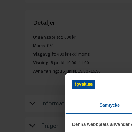
Detaljer
Utgångspris:
2 000 kr
Moms:
0%
Slagavgift:
400 kr
exkl. moms
Visning:
5 juni kl. 10.00-11.00
Avhämtning:
15 juni kl. 13.30-15.30
Information
Samtycke
På uppdrag av Eventföretag säljs diverse 
Denna webbplats använder 
Frågor
träningsmaskiner m.m. genom nätauktion