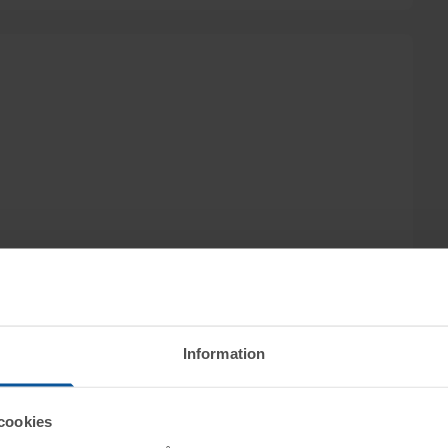
Information
eventutrustning, byggmaterial,
cookies
 på www.tovek.se, med avslut måndagen den 8