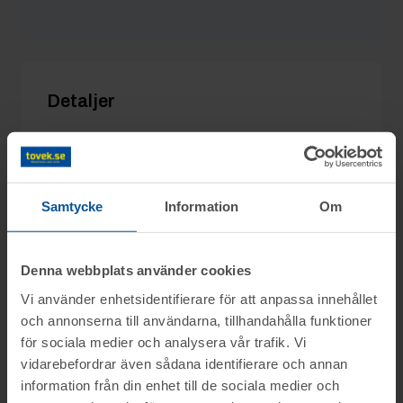
ahmadblal2020gmai...
27/2 09:25
400 kr
Detaljer
Utgångspris:
400 kr
Moms:
25% tillkommer
Slagavgift:
120 kr
exkl. moms
Samtycke
Information
Om
Denna webbplats använder cookies
Information
Vi använder enhetsidentifierare för att anpassa innehållet
och annonserna till användarna, tillhandahålla funktioner
för sociala medier och analysera vår trafik. Vi
Objektet säljes i befintligt skick.
Frågor
vidarebefordrar även sådana identifierare och annan
Det är upp till köparen att kontrollera
information från din enhet till de sociala medier och
objektet vid angiven tid för visning.