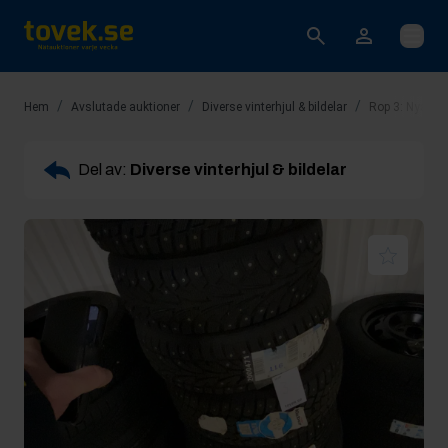
Öppna
/
/
/
Hem
Avslutade auktioner
Diverse vinterhjul & bildelar
Rop 3: Nya vin
Del av:
Diverse vinterhjul & bildelar