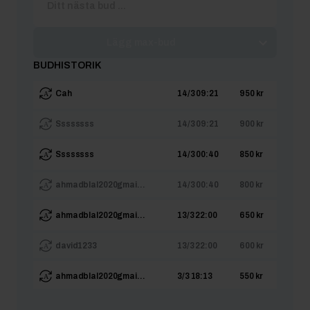
Lägg max-bud
BUDHISTORIK
Cah
14/3 09:21
950 kr
Ssssssss
14/3 09:21
900 kr
Ssssssss
14/3 00:40
850 kr
ahmadblal2020gmai...
14/3 00:40
800 kr
ahmadblal2020gmai...
13/3 22:00
650 kr
david1233
13/3 22:00
600 kr
ahmadblal2020gmai...
3/3 18:13
550 kr
anderssonsfastigh...
3/3 18:13
500 kr