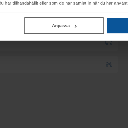
mentköplagen (ex. ångerrätt). Se mer info i
Rasmus på tel. 070-3094551
har tillhandahållit eller som de har samlat in när du har använt 
B tillhanda
SENAST 2026-02-12
.
 till utlämningen.
Anpassa
kas till er via e-mail.
1:00
.
ser går att skicka.
. 070-3094551, eller maila frakt@tovek.se (OBS!
n)