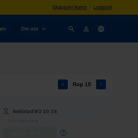
Skapa ett konto
|
Logga in
sen
Om oss
Rop
15
Avslutad
9/2 10:14
Lägg max-bud