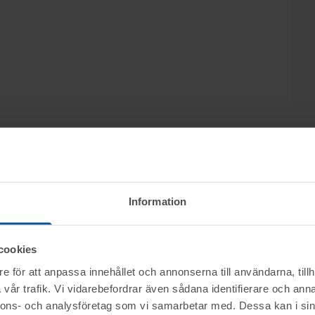
iv. kakel och material, m.m. genom nätauktion på
Information
ebruari från kl. 10.00.
cookies
ktet vid angiven tid för visning.
e för att anpassa innehållet och annonserna till användarna, tillh
vår trafik. Vi vidarebefordrar även sådana identifierare och anna
nerella frågor om auktioner och rop.
nnons- och analysföretag som vi samarbetar med. Dessa kan i sin