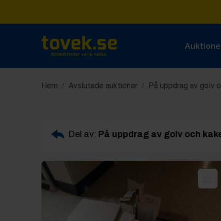
Auktione
Hem
Avslutade auktioner
På uppdrag av golv o
/
/
Del av:
På uppdrag av golv och kak