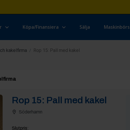
r
Köpa/Finansiera
Sälja
Maskinbör
ch kakelfirma
Rop 15: Pall med kakel
/
elfirma
Rop
15
:
Pall med kakel
Söderhamn
Slutpris
: