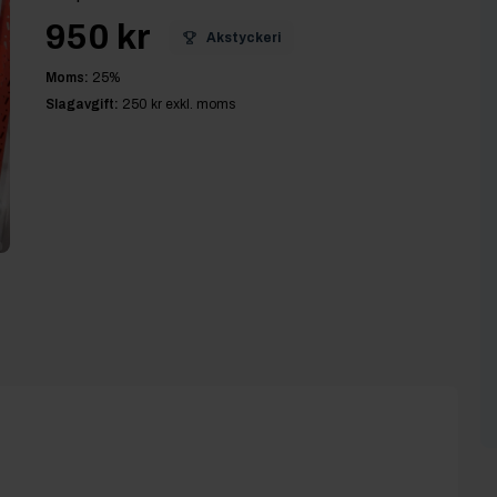
950 kr
Akstyckeri
Moms:
25
%
Slagavgift:
250 kr
exkl. moms