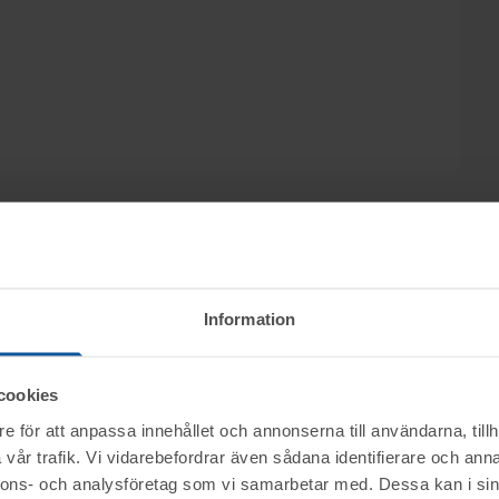
onsson, Amber Advokater i Jönköping säljs
Information
AB, genom nätauktion på www.tovek.se med
.
cookies
e för att anpassa innehållet och annonserna till användarna, tillh
vår trafik. Vi vidarebefordrar även sådana identifierare och anna
nerella frågor om auktioner och rop.
nnons- och analysföretag som vi samarbetar med. Dessa kan i sin