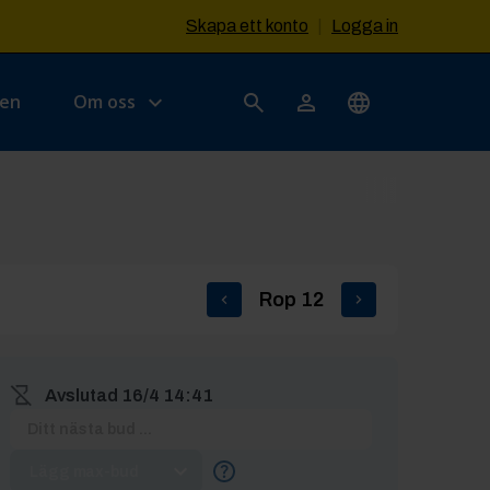
Skapa ett konto
|
Logga in
sen
Om oss
Rop
12
Avslutad
16/4 14:41
Lägg max-bud