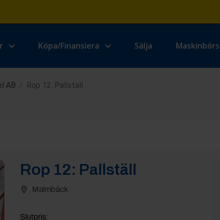
r
Köpa/Finansiera
Sälja
Maskinbör
el AB
Rop 12: Pallställ
/
Rop
12
:
Pallställ
Malmbäck
Slutpris
: