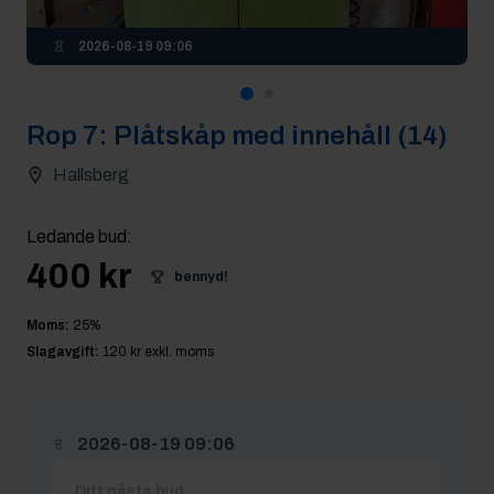
2026-08-19 09:06
Rop
7
:
Plåtskåp med innehåll (14)
Hallsberg
Ledande bud
:
400 kr
bennyd!
Moms:
25
%
Slagavgift:
120 kr
exkl. moms
2026-08-19 09:06