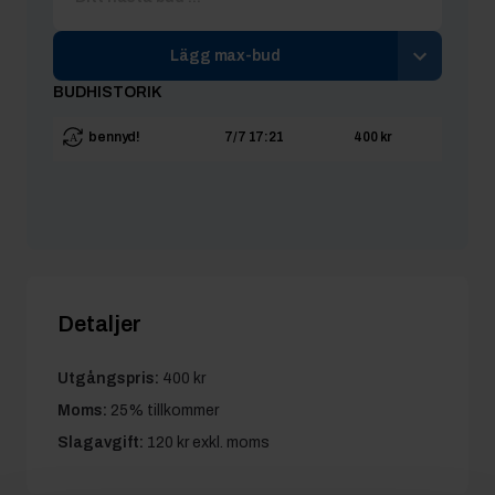
Lägg max-bud
BUDHISTORIK
bennyd!
7/7 17:21
400 kr
Detaljer
Utgångspris:
400 kr
Moms:
25% tillkommer
Slagavgift:
120 kr
exkl. moms