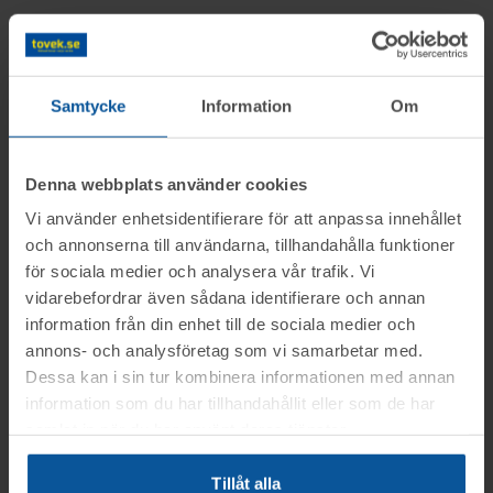
Information
Samtycke
Information
Om
Objektet säljes i befintligt skick.
Frågor
Det är upp till köparen att kontrollera
Denna webbplats använder cookies
objektet vid angiven tid för visning.
Martin tel.nr: 0346-48771
Vi använder enhetsidentifierare för att anpassa innehållet
Visning
OBS! Lagda bud kan inte tas bort!
och annonserna till användarna, tillhandahålla funktioner
för sociala medier och analysera vår trafik. Vi
Vid konkursutförsäljning gäller inte
Du kan alltid kontakta oss på 0346-48770 för
Hallsberg
vidarebefordrar även sådana identifierare och annan
konsumentköplagen (ex. ångerrätt). Se mer
generella frågor om auktioner och rop.
Betalning
information från din enhet till de sociala medier och
Tisdagen den 18 aug. mellan kl. 11:00-
info i registreringsavtalet.
annons- och analysföretag som vi samarbetar med.
12:00
.
Betalningen skall vara Toveks Auktioner AB
Dessa kan i sin tur kombinera informationen med annan
Avhämtning
information som du har tillhandahållit eller som de har
tillhanda
SENAST 2026-08-21
.
OBS! Föranmälan krävs, senast den 17
samlat in när du har använt deras tjänster.
Medtag kopia på faktura samt legitimation
aug. kl. 12.00
Hallsberg
till utlämningen.
Lasthjälp med truck
Tillåt alla
Var god ring
0346-48770
, eller maila