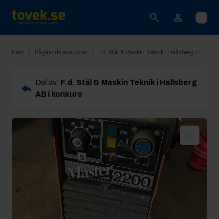
Öppna
/
/
Hem
Pågående auktioner
F.d. Stål & Maskin Teknik i Hallsberg AB i kon
Del av:
F.d. Stål & Maskin Teknik i Hallsberg
AB i konkurs