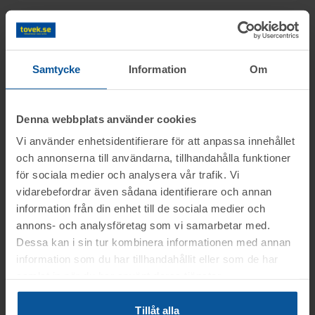
Information
Samtycke
Information
Om
Objektet säljes i befintligt skick.
Frågor
Det är upp till köparen att kontrollera
Denna webbplats använder cookies
objektet vid angiven tid för visning.
Vi använder enhetsidentifierare för att anpassa innehållet
Martin tel.nr: 0346-48771
Visning
OBS! Lagda bud kan inte tas bort!
och annonserna till användarna, tillhandahålla funktioner
för sociala medier och analysera vår trafik. Vi
Vid konkursutförsäljning gäller inte
Du kan alltid kontakta oss på 0346-48770 för
Hallsberg
vidarebefordrar även sådana identifierare och annan
konsumentköplagen (ex. ångerrätt). Se mer
generella frågor om auktioner och rop.
Betalning
information från din enhet till de sociala medier och
Tisdagen den 18 aug. mellan kl. 11:00-
info i registreringsavtalet.
annons- och analysföretag som vi samarbetar med.
12:00
.
Betalningen skall vara Toveks Auktioner AB
Dessa kan i sin tur kombinera informationen med annan
Avhämtning
information som du har tillhandahållit eller som de har
tillhanda
SENAST 2026-08-21
.
OBS! Föranmälan krävs, senast den 17
samlat in när du har använt deras tjänster.
Medtag kopia på faktura samt legitimation
aug. kl. 12.00
Hallsberg
till utlämningen.
Tillåt alla
Lasthjälp med truck
Var god ring
0346-48770
, eller maila