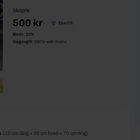
Slutpris
:
500 kr
Eken75
Moms:
25
%
Slagavgift:
250 kr
exkl. moms
ca 110 cm lång × 85 cm bred × 70 cm hög)