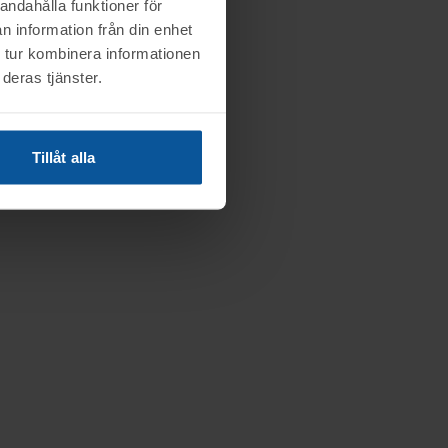
andahålla funktioner för
n information från din enhet
 tur kombinera informationen
deras tjänster.
Tillåt alla