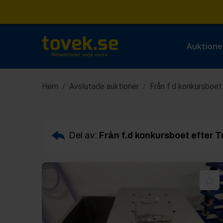
Auktione
Hem
Avslutade auktioner
Från f.d konkursboet
/
/
Del av:
Från f.d konkursboet efter T