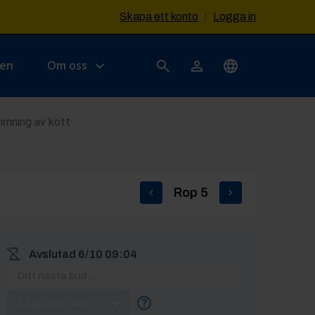
Skapa ett konto
|
Logga in
sen
Om oss
 rimning av kött
Rop
5
Avslutad
6/10 09:04
Lägg max-bud