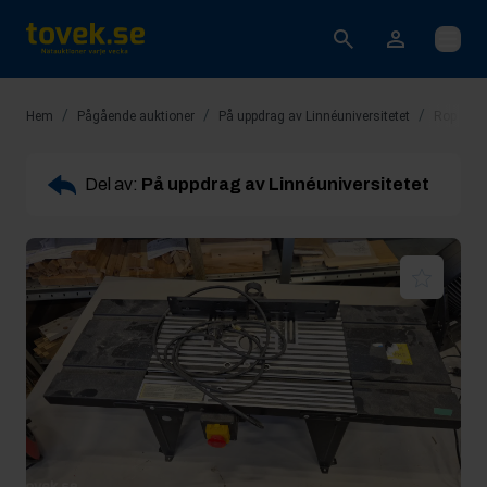
Öppna
/
/
/
Hem
Pågående auktioner
På uppdrag av Linnéuniversitetet
Rop 13: 
Del av:
På uppdrag av Linnéuniversitetet