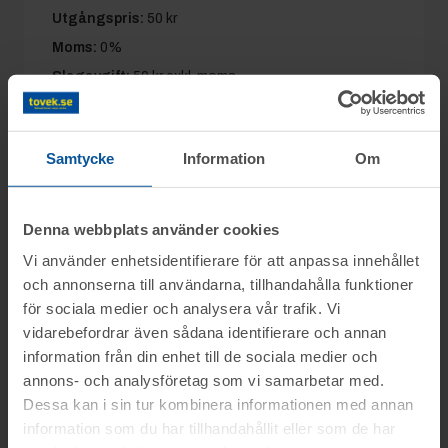
Utgångspris:
50 kr
Moms:
0%
Slagavgift:
50 kr
exkl. moms
Samtycke
Information
Om
Information
Denna webbplats använder cookies
På uppdrag av Linnéuniversitetet säljs div.
Frågor
Vi använder enhetsidentifierare för att anpassa innehållet
objekt genom nätauktion på www.tovek.se
och annonserna till användarna, tillhandahålla funktioner
med avslut onsdagen den 19 augusti från
för sociala medier och analysera vår trafik. Vi
Frågor om objekten tel. 070-2349502 eller
kl. 09.45.
vidarebefordrar även sådana identifierare och annan
Visning
070-6568971.
information från din enhet till de sociala medier och
Objektet säljes i befintligt skick.
annons- och analysföretag som vi samarbetar med.
Övriga frågor tel.0346-48770.
Växjö
Det är upp till köparen att kontrollera
Dessa kan i sin tur kombinera informationen med annan
Betalning
objektet vid angiven tid för visning.
Tisdagen den 18 aug. mellan kl. 13:00-
information som du har tillhandahållit eller som de har