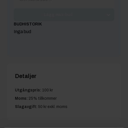
Lägg max-bud
BUDHISTORIK
Inga bud
Detaljer
Utgångspris:
100 kr
Moms:
25% tillkommer
Slagavgift:
50 kr
exkl. moms