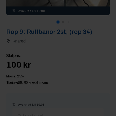
Avslutad
5/8 10:08
Rop
9
:
Rullbanor 2st, (rop 34)
Knäred
Slutpris
:
100 kr
Moms:
25
%
Slagavgift:
50 kr
exkl. moms
Avslutad
5/8 10:08