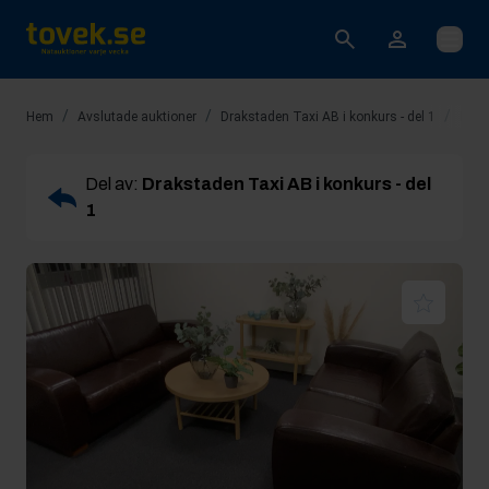
Öppna
/
/
/
Hem
Avslutade auktioner
Drakstaden Taxi AB i konkurs - del 1
Rop 
Del av:
Drakstaden Taxi AB i konkurs - del
1