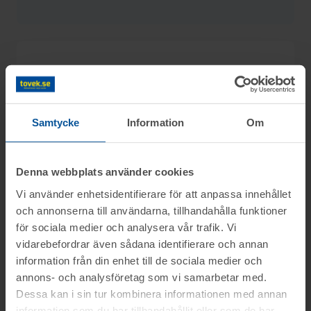
Detaljer
Utgångspris:
300 kr
Samtycke
Information
Om
Moms:
25% tillkommer
Slagavgift:
120 kr
exkl. moms
Denna webbplats använder cookies
Vi använder enhetsidentifierare för att anpassa innehållet
och annonserna till användarna, tillhandahålla funktioner
Information
för sociala medier och analysera vår trafik. Vi
vidarebefordrar även sådana identifierare och annan
information från din enhet till de sociala medier och
På uppdrag av Konkursförvaltare Oscar
Frågor
annons- och analysföretag som vi samarbetar med.
Sundholm, Advokatfirman Thoms &
Dessa kan i sin tur kombinera informationen med annan
Partners, säljs kontorsinredning från
information som du har tillhandahållit eller som de har