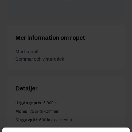
nilssimon
31/5 08:04
6 200 kr
JonteIvarsson
31/5 08:04
6 000 kr
Mer information om ropet
Med kapell
Sommar och vinterdäck
Detaljer
Utgångspris:
5 000 kr
Moms:
25% tillkommer
Slagavgift:
600 kr
exkl. moms