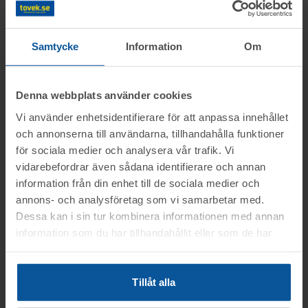
Samtycke
Information
Om
Fordonsinformation
Reg.nr:
BUA418
Märke:
THULE B01
Denna webbplats använder cookies
Modell:
D0750U
Modellår:
2014
Vi använder enhetsidentifierare för att anpassa innehållet
Växellåda:
-
Drivmedel:
-
och annonserna till användarna, tillhandahålla funktioner
Färg:
GRÅ
Registrerad:
2014-04-
för sociala medier och analysera vår trafik. Vi
25
Längd (mm):
487
vidarebefordrar även sådana identifierare och annan
Bredd (mm):
197
Effekt (kW):
-
information från din enhet till de sociala medier och
Cylindervolym (cm³):
-
Antal brukare:
2
annons- och analysföretag som vi samarbetar med.
Godkänd besiktning:
Dessa kan i sin tur kombinera informationen med annan
Körförbud:
Nej
2024-12-09
information som du har tillhandahållit eller som de har
Skatt:
-
samlat in när du har använt deras tjänster.
Tillåt alla