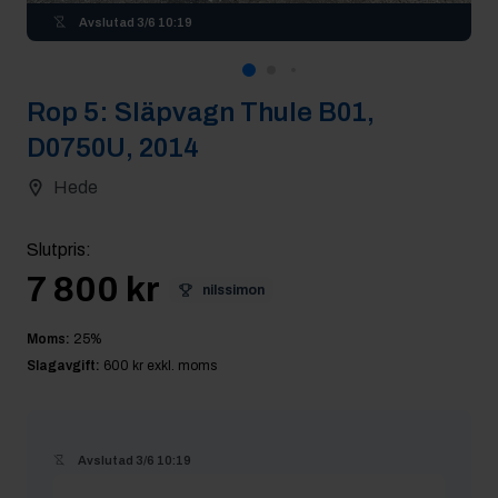
Avslutad
3/6 10:19
Rop
5
:
Släpvagn Thule B01,
D0750U, 2014
Hede
Slutpris
:
7 800 kr
nilssimon
Moms:
25
%
Slagavgift:
600 kr
exkl. moms
Avslutad
3/6 10:19