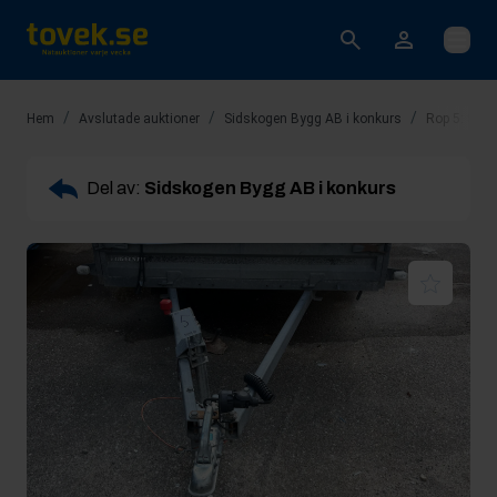
Öppna
/
/
/
Hem
Avslutade auktioner
Sidskogen Bygg AB i konkurs
Rop 5: Slä
Del av:
Sidskogen Bygg AB i konkurs