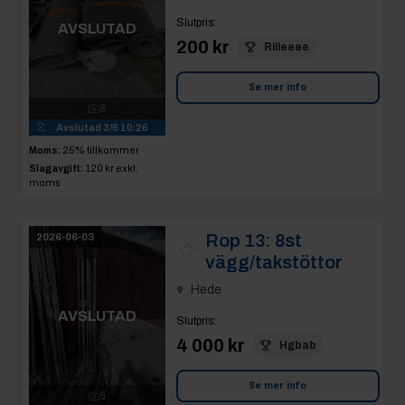
Slutpris
:
AVSLUTAD
200 kr
Rilleeee
Se mer info
8
Avslutad
3/6 10:26
Moms:
25% tillkommer
Slagavgift:
120 kr
exkl.
moms
Rop 13:
8st
2026-06-03
vägg/takstöttor
Hede
AVSLUTAD
Slutpris
:
4 000 kr
Hgbab
Se mer info
5