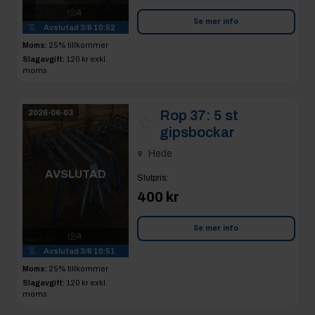
4
Se mer info
Avslutad
3/6 10:52
Moms:
25% tillkommer
Slagavgift:
120 kr
exkl.
moms
Rop 37:
5 st
2026-06-03
gipsbockar
Hede
AVSLUTAD
Slutpris
:
400 kr
Se mer info
4
Avslutad
3/6 10:51
Moms:
25% tillkommer
Slagavgift:
120 kr
exkl.
moms