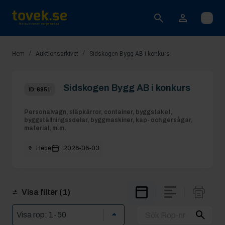
Öppna
/
/
Hem
Auktionsarkivet
Sidskogen Bygg AB i konkurs
Sidskogen Bygg AB i konkurs
ID:
6951
Personalvagn, släpkärror, container, byggstaket,
byggställningssdelar, byggmaskiner, kap- och gersågar,
material, m.m.
Hede
2026-06-03
Visa filter
(1)