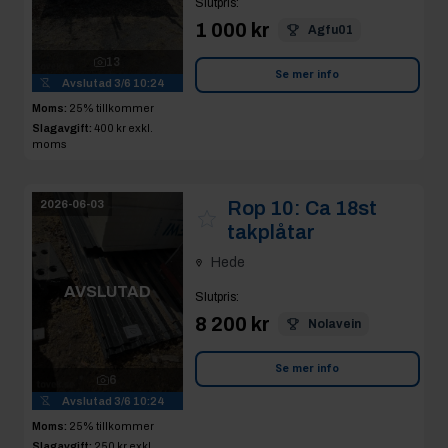
Slutpris
:
1 000 kr
Agfu01
13
Se mer info
Avslutad
3/6 10:24
Moms:
25% tillkommer
Slagavgift:
400 kr
exkl.
moms
Rop 10:
Ca 18st
2026-06-03
takplåtar
Hede
AVSLUTAD
Slutpris
:
8 200 kr
Nolavein
Se mer info
6
Avslutad
3/6 10:24
Moms:
25% tillkommer
Slagavgift:
250 kr
exkl.