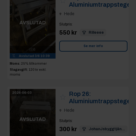
Aluminiumtrappstege
Hede
AVSLUTAD
Slutpris
:
550 kr
Rilleeee
Se mer info
6
Avslutad
3/6 10:39
Moms:
25% tillkommer
Slagavgift:
120 kr
exkl.
moms
Rop 26:
2026-06-03
Aluminiumtrappstege
Hede
AVSLUTAD
Slutpris
:
300 kr
JohanJsbyggtjän...