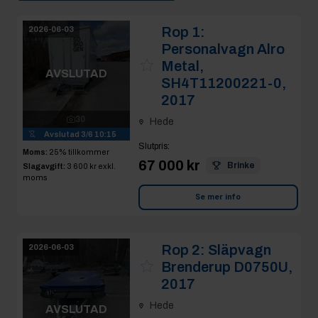
Rop 1:
2026-06-03
Personalvagn Alro
Metal,
AVSLUTAD
SH4T11200221-0,
2017
30
Hede
Avslutad
3/6 10:15
Slutpris
:
Moms:
25% tillkommer
67 000 kr
Brinke
Slagavgift:
3 600 kr
exkl.
moms
Se mer info
Rop 2:
Släpvagn
2026-06-03
Brenderup D0750U,
2017
Hede
AVSLUTAD