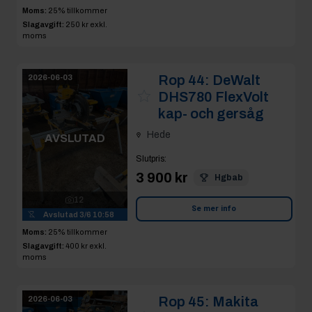
Moms:
25% tillkommer
Slagavgift:
250 kr
exkl.
moms
Rop 44:
DeWalt
2026-06-03
DHS780 FlexVolt
kap- och gersåg
Hede
AVSLUTAD
Slutpris
:
3 900 kr
Hgbab
12
Se mer info
Avslutad
3/6 10:58
Moms:
25% tillkommer
Slagavgift:
400 kr
exkl.
moms
Rop 45:
Makita
2026-06-03