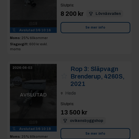
Slutpris
:
8 200 kr
Lövnäsvallen
18
Se mer info
Avslutad
3/6 10:16
Moms:
25% tillkommer
Slagavgift:
600 kr
exkl.
moms
Rop 3:
Släpvagn
2026-06-03
Brenderup, 4260S,
2021
Hede
AVSLUTAD
Slutpris
:
13 500 kr
ovikensbyggshop
19
Avslutad
3/6 10:18
Se mer info
Moms:
25% tillkommer