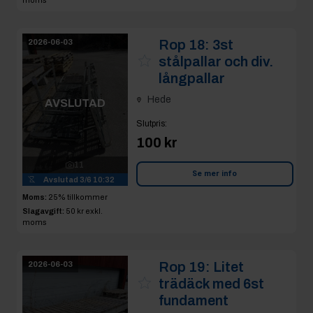
moms
Rop 18:
3st
2026-06-03
stålpallar och div.
långpallar
Hede
AVSLUTAD
Slutpris
:
100 kr
11
Se mer info
Avslutad
3/6 10:32
Moms:
25% tillkommer
Slagavgift:
50 kr
exkl.
moms
Rop 19:
Litet
2026-06-03
trädäck med 6st
fundament