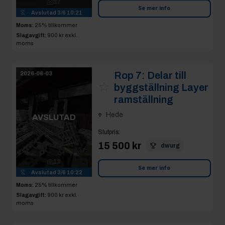
37
Se mer info
Avslutad
3/6 10:21
Moms:
25% tillkommer
Slagavgift:
900 kr
exkl.
moms
Rop 7:
Delar till
2026-06-03
byggställning Layer
ramställning
Hede
AVSLUTAD
Slutpris
:
15 500 kr
dwurg
13
Se mer info
Avslutad
3/6 10:22
Moms:
25% tillkommer
Slagavgift:
900 kr
exkl.
moms