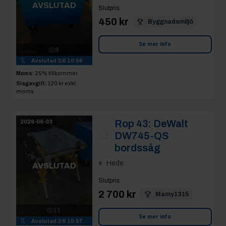
AVSLUTAD
Slutpris
:
450 kr
Byggnadsmiljö
Se mer info
9
Avslutad
3/6 10:56
Moms:
25% tillkommer
Slagavgift:
120 kr
exkl.
moms
Rop 43:
DeWalt
2026-06-03
DW745-QS
bordssåg
Hede
AVSLUTAD
Slutpris
:
2 700 kr
Mamy1315
11
Se mer info
Avslutad
3/6 10:57