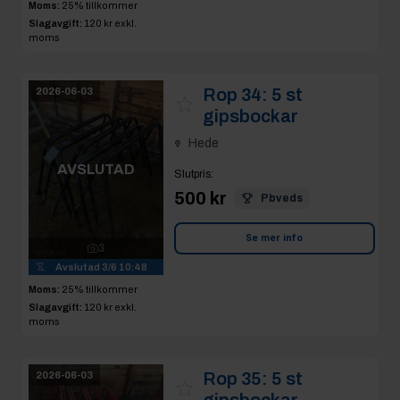
Moms:
25% tillkommer
Slagavgift:
120 kr
exkl.
moms
Rop 34:
5 st
2026-06-03
gipsbockar
Hede
AVSLUTAD
Slutpris
:
500 kr
Pbveds
Se mer info
3
Avslutad
3/6 10:48
Moms:
25% tillkommer
Slagavgift:
120 kr
exkl.
moms
Rop 35:
5 st
2026-06-03