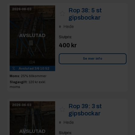
Rop 38:
5 st
2026-06-03
gipsbockar
Hede
AVSLUTAD
Slutpris
:
400 kr
Se mer info
4
Avslutad
3/6 10:52
Moms:
25% tillkommer
Slagavgift:
120 kr
exkl.
moms
Rop 39:
3 st
2026-06-03
gipsbockar
Hede
AVSLUTAD
Slutpris
: