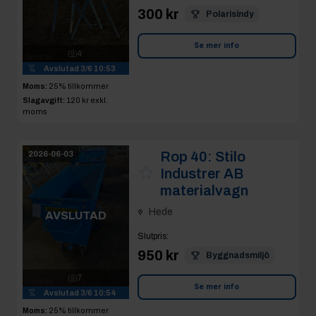
300 kr
Polarisindy
Se mer info
4
Avslutad
3/6 10:53
Moms:
25% tillkommer
Slagavgift:
120 kr
exkl.
moms
Rop 40:
Stilo
2026-06-03
Industrer AB
materialvagn
Hede
AVSLUTAD
Slutpris
:
950 kr
Byggnadsmiljö
7
Se mer info
Avslutad
3/6 10:54
Moms:
25% tillkommer