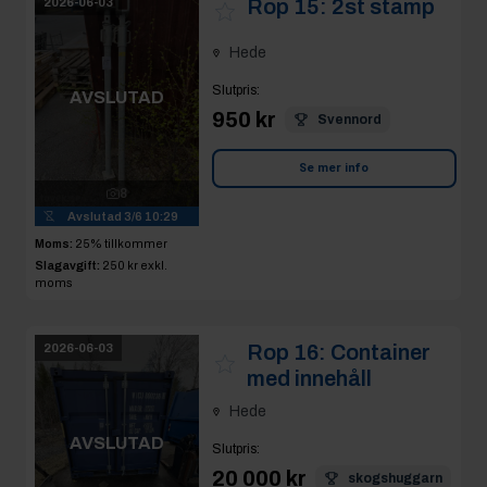
Rop 15:
2st stamp
2026-06-03
Hede
Slutpris
:
AVSLUTAD
950 kr
Svennord
Se mer info
8
Avslutad
3/6 10:29
Moms:
25% tillkommer
Slagavgift:
250 kr
exkl.
moms
Rop 16:
Container
2026-06-03
med innehåll
Hede
AVSLUTAD
Slutpris
:
20 000 kr
skogshuggarn