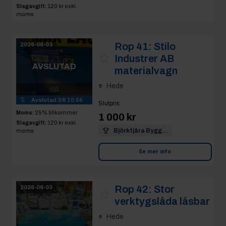
Slagavgift:
120 kr
exkl.
moms
Rop 41:
Stilo
2026-06-03
Industrer AB
AVSLUTAD
materialvagn
Hede
2
Avslutad
3/6 10:55
Slutpris
:
Moms:
25% tillkommer
1 000 kr
Slagavgift:
120 kr
exkl.
Björktjära Bygg...
moms
Se mer info
Rop 42:
Stor
2026-06-03
verktygslåda låsbar
Hede