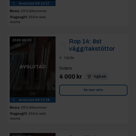
Avslutad
3/6 10:27
Moms:
25% tillkommer
Slagavgift:
250 kr
exkl.
moms
Rop 14:
8st
2026-06-03
vägg/takstöttor
Hede
AVSLUTAD
Slutpris
:
4 000 kr
Hgbab
Se mer info
4
Avslutad
3/6 10:28
Moms:
25% tillkommer
Slagavgift:
250 kr
exkl.
moms