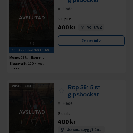
gipsbockar
Hede
AVSLUTAD
Slutpris
:
400 kr
Vollar82
Se mer info
4
Avslutad
3/6 10:49
Moms:
25% tillkommer
Slagavgift:
120 kr
exkl.
moms
Rop 36:
5 st
2026-06-03
gipsbockar
Hede
AVSLUTAD
Slutpris
:
400 kr
JohanJsbyggtjän...