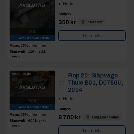
Hede
AVSLUTAD
Slutpris
:
350 kr
caseest
8
Se mer info
Avslutad
3/6 10:36
Moms:
25% tillkommer
Slagavgift:
120 kr
exkl.
moms
Rop 20:
Släpvagn
2026-06-03
Thule B01, D0750U,
AVSLUTAD
2014
Hede
16
Avslutad
3/6 10:43
Slutpris
:
Moms:
25% tillkommer
8 700 kr
Byggnadsmiljö
Slagavgift:
600 kr
exkl.
moms
Se mer info