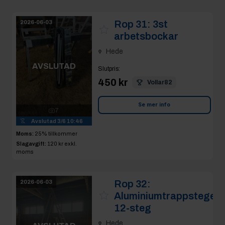
Rop 31:
3st
2026-06-03
arbetsbockar
Hede
AVSLUTAD
Slutpris
:
450 kr
Vollar82
Se mer info
7
Avslutad
3/6 10:46
Moms:
25% tillkommer
Slagavgift:
120 kr
exkl.
moms
Rop 32:
2026-06-03
Aluminiumtrappstege
12-steg
Hede