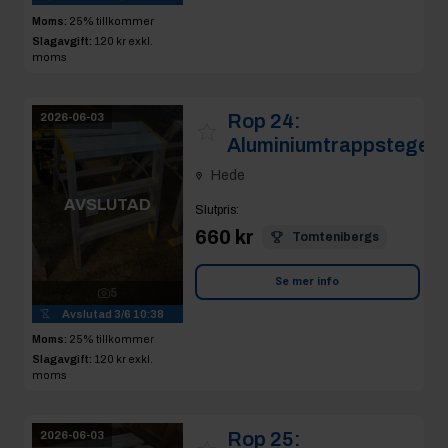
Moms:
25% tillkommer
Slagavgift:
120 kr
exkl.
moms
Rop 24:
2026-06-03
Aluminiumtrappstege
Hede
AVSLUTAD
Slutpris
:
660 kr
Tomtenibergs
Se mer info
5
Avslutad
3/6 10:38
Moms:
25% tillkommer
Slagavgift:
120 kr
exkl.
moms
Rop 25:
2026-06-03