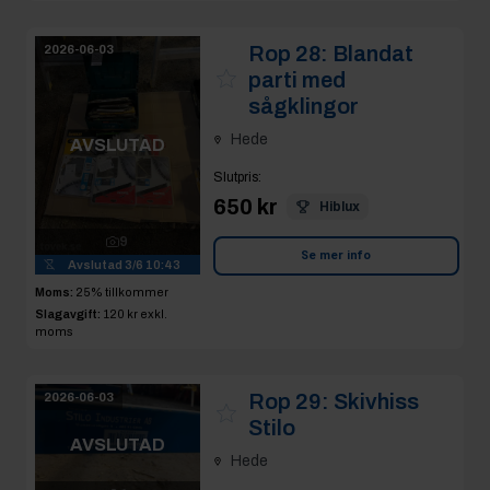
Rop 28:
Blandat
2026-06-03
parti med
sågklingor
Hede
AVSLUTAD
Slutpris
:
650 kr
Hiblux
9
Se mer info
Avslutad
3/6 10:43
Moms:
25% tillkommer
Slagavgift:
120 kr
exkl.
moms
Rop 29:
Skivhiss
2026-06-03
Stilo
AVSLUTAD
Hede