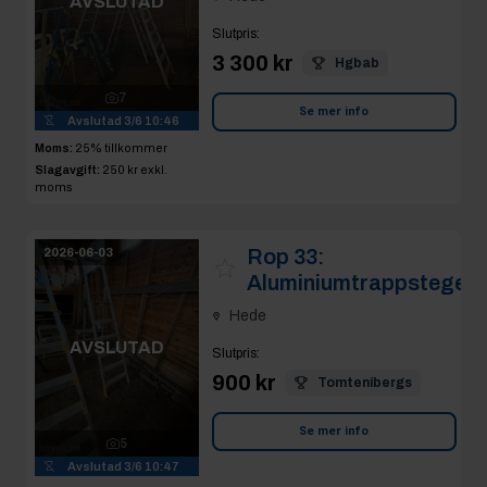
AVSLUTAD
Slutpris
:
3 300 kr
Hgbab
7
Se mer info
Avslutad
3/6 10:46
Moms:
25% tillkommer
Slagavgift:
250 kr
exkl.
moms
Rop 33:
2026-06-03
Aluminiumtrappstege
Hede
AVSLUTAD
Slutpris
:
900 kr
Tomtenibergs
Se mer info
5
Avslutad
3/6 10:47