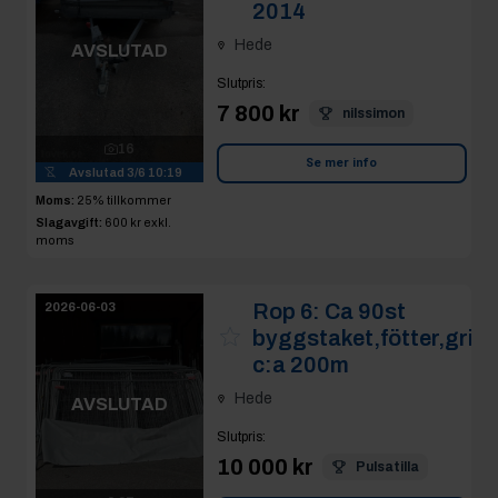
2014
Hede
AVSLUTAD
Slutpris
:
7 800 kr
nilssimon
16
Se mer info
Avslutad
3/6 10:19
Moms:
25% tillkommer
Slagavgift:
600 kr
exkl.
moms
Rop 6:
Ca 90st
2026-06-03
byggstaket,fötter,grind
c:a 200m
Hede
AVSLUTAD
Slutpris
:
10 000 kr
Pulsatilla