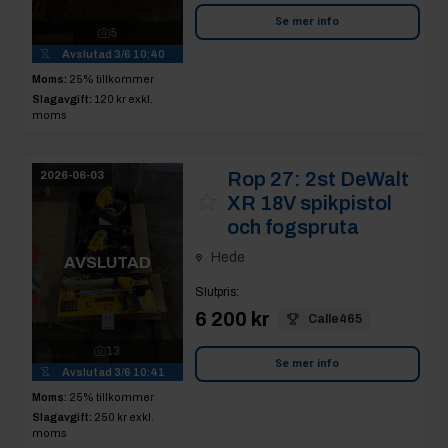
Se mer info
5
Avslutad
3/6 10:40
Moms:
25% tillkommer
Slagavgift:
120 kr
exkl.
moms
Rop 27:
2st DeWalt
2026-06-03
XR 18V spikpistol
och fogspruta
Hede
AVSLUTAD
Slutpris
:
6 200 kr
Calle465
13
Se mer info
Avslutad
3/6 10:41
Moms:
25% tillkommer
Slagavgift:
250 kr
exkl.
moms