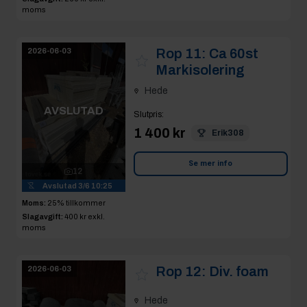
moms
Rop 11:
Ca 60st
2026-06-03
Markisolering
Hede
AVSLUTAD
Slutpris
:
1 400 kr
Erik308
Se mer info
12
Avslutad
3/6 10:25
Moms:
25% tillkommer
Slagavgift:
400 kr
exkl.
moms
Rop 12:
Div. foam
2026-06-03
Hede