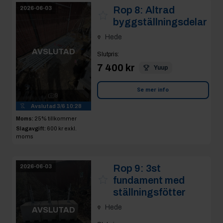
Rop 8:
Altrad
2026-06-03
byggställningsdelar
Hede
AVSLUTAD
Slutpris
:
7 400 kr
Yuup
Se mer info
9
Avslutad
3/6 10:28
Moms:
25% tillkommer
Slagavgift:
600 kr
exkl.
moms
Rop 9:
3st
2026-06-03
fundament med
ställningsfötter
Hede
AVSLUTAD