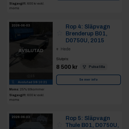
Slagavgift:
600 kr
exkl.
moms
Rop 4:
Släpvagn
2026-06-03
Brenderup B01,
D0750U, 2015
Hede
AVSLUTAD
Slutpris
:
8 500 kr
Pulsatilla
15
Se mer info
Avslutad
3/6 10:21
Moms:
25% tillkommer
Slagavgift:
600 kr
exkl.
moms
Rop 5:
Släpvagn
2026-06-03
Thule B01, D0750U,