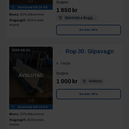
1
Slutpris
:
Avslutad
3/6 10:43
1 650 kr
Moms:
25% tillkommer
Björktjära Bygg...
Slagavgift:
250 kr
exkl.
moms
Se mer info
Rop 30:
Gipsvagn
2026-06-03
Hede
Slutpris
:
AVSLUTAD
1 000 kr
Holistic
Se mer info
5
Avslutad
3/6 10:44
Moms:
25% tillkommer
Slagavgift:
250 kr
exkl.
moms