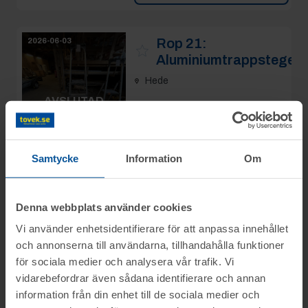
Rop 21:
2026-06-03
Aluminiumtrappstege
Hede
AVSLUTAD
Slutpris
:
600 kr
Rilleeee
Se mer info
Samtycke
Information
Om
4
Avslutad
3/6 10:35
Moms:
25% tillkommer
Denna webbplats använder cookies
Slagavgift:
120 kr
exkl.
moms
Vi använder enhetsidentifierare för att anpassa innehållet
och annonserna till användarna, tillhandahålla funktioner
Rop 22:
2026-06-03
för sociala medier och analysera vår trafik. Vi
Aluminiumtrappstege
vidarebefordrar även sådana identifierare och annan
information från din enhet till de sociala medier och
Hede