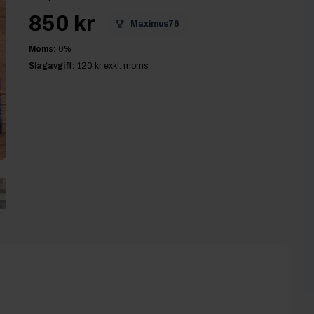
850 kr
Maximus76
Moms:
0
%
Slagavgift:
120 kr
exkl. moms