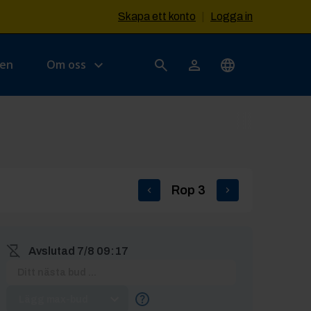
Skapa ett konto
|
Logga in
sen
Om oss
Rop
3
Avslutad
7/8 09:17
Lägg max-bud