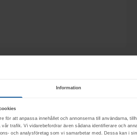
Information
ktet vid angiven tid för visning.
cookies
mentköplagen (ex. ångerrätt). Se mer info i
e för att anpassa innehållet och annonserna till användarna, tillh
vår trafik. Vi vidarebefordrar även sådana identifierare och anna
nerella frågor om auktioner och rop.
nnons- och analysföretag som vi samarbetar med. Dessa kan i sin