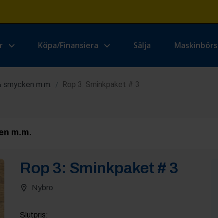
r
Köpa/Finansiera
Sälja
Maskinbör
& smycken m.m.
Rop 3: Sminkpaket # 3
/
en m.m.
Rop
3
:
Sminkpaket # 3
Nybro
Slutpris
: