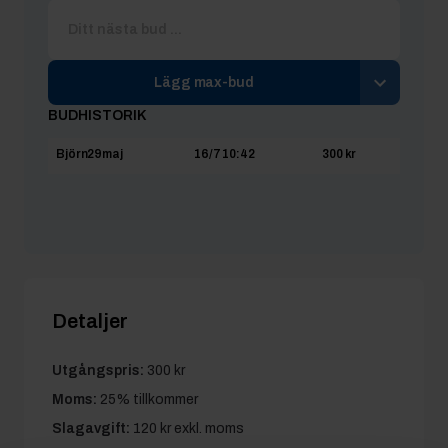
Lägg max-bud
BUDHISTORIK
Björn29maj
16/7 10:42
300 kr
Detaljer
Utgångspris:
300 kr
Moms:
25% tillkommer
Slagavgift:
120 kr
exkl. moms