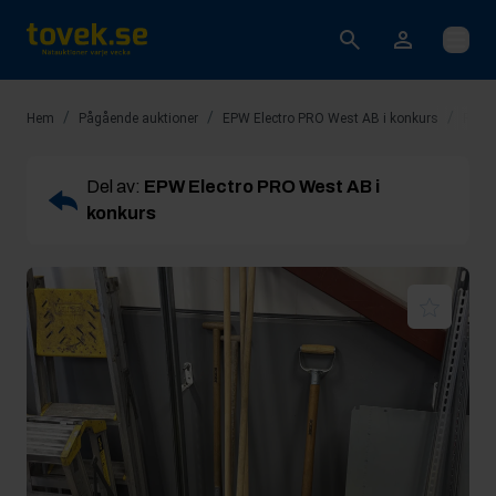
Öppna
/
/
/
Hem
Pågående auktioner
EPW Electro PRO West AB i konkurs
Rop 1
Del av:
EPW Electro PRO West AB i
konkurs