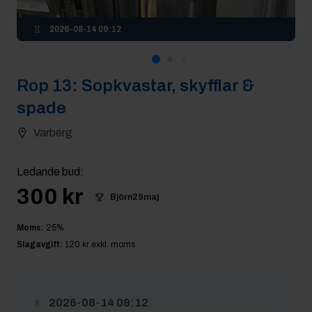
2026-08-14 09:12
Rop
13
:
Sopkvastar, skyfflar &
spade
Varberg
Ledande bud
:
300 kr
Björn29maj
Moms:
25
%
Slagavgift:
120 kr
exkl. moms
2026-08-14 09:12