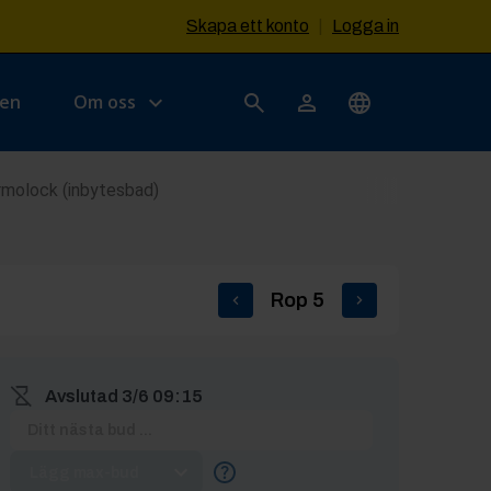
Skapa ett konto
|
Logga in
sen
Om oss
rmolock (inbytesbad)
Rop
5
Avslutad
3/6 09:15
Lägg max-bud