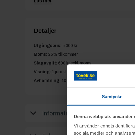
Läs mer
Detaljer
Utgångspris:
5 000 kr
Moms:
25% tillkommer
Slagavgift:
600 kr
exkl. moms
Visning:
1 juni kl. 13.00-15.00
Avhämtning:
10 juni kl. 13.00-15.00
Samtycke
Information
Denna webbplats använder 
Vi använder enhetsidentifierar
Objektet säljes i befintligt skick.
sociala medier och analysera 