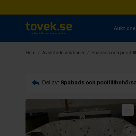
Auktione
Hem
Avslutade auktioner
Spabads och pooltil
/
/
Del av:
Spabads och pooltillbehörs