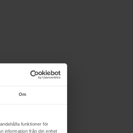
waldkaa
3/6 09:09
7 800 kr
Om
andahålla funktioner för
n information från din enhet