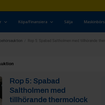
r
Köpa/Finansiera
Sälja
Maskinbör
lbehörsauktion
Rop 5: Spabad Saltholmen med tillhörande the
/
auktion
Rop
5
:
Spabad
Saltholmen med
tillhörande thermolock