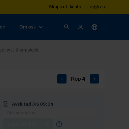
Skapa ett konto
|
Logga in
sen
Om oss
ed nytt thermolock
Rop
4
Avslutad
3/6 09:04
Lägg max-bud