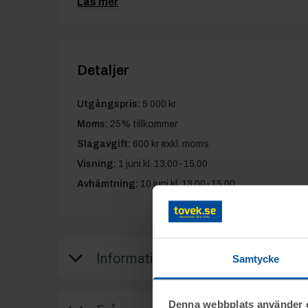
Läs mer
Detaljer
Utgångspris:
5 000 kr
Moms:
25% tillkommer
Slagavgift:
600 kr
exkl. moms
Visning:
1 juni kl. 13.00-15.00
Avhämtning:
10 juni kl. 13.00-15.00
Information
Samtycke
Objektet säljes i befintligt skick.
Denna webbplats använder 