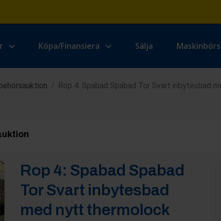
r
Köpa/Finansiera
Sälja
Maskinbör
lbehörsauktion
Rop 4: Spabad Spabad Tor Svart inbytesbad m
/
auktion
Rop
4
:
Spabad Spabad
Tor Svart inbytesbad
med nytt thermolock