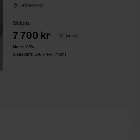
Hillerstorp
Slutpris
:
7 700 kr
kanis1
Moms:
25
%
Slagavgift:
600 kr
exkl. moms