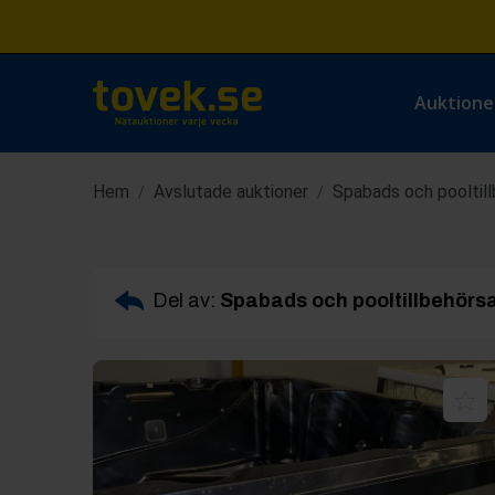
Auktione
Hem
Avslutade auktioner
Spabads och pooltil
/
/
Del av:
Spabads och pooltillbehörs