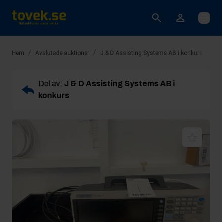
Öppna
/
/
/
Hem
Avslutade auktioner
J & D Assisting Systems AB i konkurs
Ro
Del av:
J & D Assisting Systems AB i
konkurs