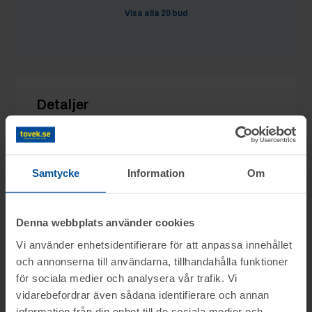
kjell@aplerod.se
5/11 13:58
3 400 kr
Visa alla
20
bud
--HF--
5/11 13:57
3 300 kr
kjell@aplerod.se
5/11 13:57
3 200 kr
Detaljer
Utgångspris:
1 000 kr
Moms:
25% tillkommer
Samtycke
Information
Om
Slagavgift:
400 kr
exkl. moms
Denna webbplats använder cookies
Vi använder enhetsidentifierare för att anpassa innehållet
Information
och annonserna till användarna, tillhandahålla funktioner
för sociala medier och analysera vår trafik. Vi
vidarebefordrar även sådana identifierare och annan
På uppdrag av Konkursförvaltare Hanna
Frågor
information från din enhet till de sociala medier och