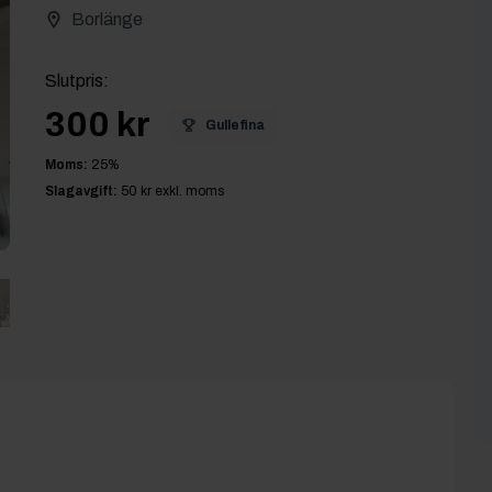
Borlänge
Slutpris
:
300 kr
Gullefina
Moms:
25
%
Slagavgift:
50 kr
exkl. moms