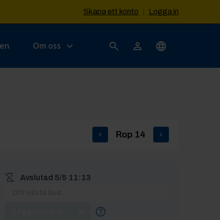
Skapa ett konto
|
Logga in
sen
Om oss
Rop
14
Avslutad
5/5 11:13
Lägg max-bud