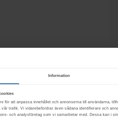
ndgren Zedendahl Advokatbyrå KB säljs
Information
a & Co genom nätauktion på www.tovek.se, med
cookies
e för att anpassa innehållet och annonserna till användarna, tillh
ktet vid angiven tid för visning.
vår trafik. Vi vidarebefordrar även sådana identifierare och anna
nerella frågor om auktioner och rop.
nnons- och analysföretag som vi samarbetar med. Dessa kan i sin