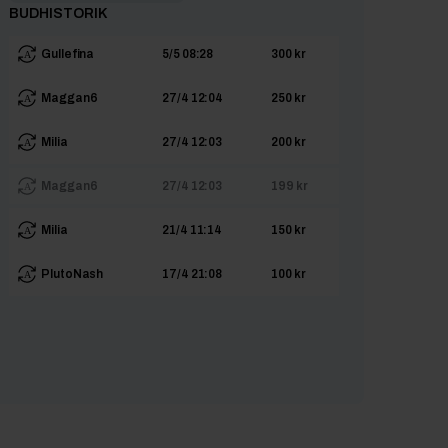
BUDHISTORIK
Gullefina
5/5 08:28
300 kr
Maggan6
27/4 12:04
250 kr
Milia
27/4 12:03
200 kr
Maggan6
27/4 12:03
199 kr
Milia
21/4 11:14
150 kr
PlutoNash
17/4 21:08
100 kr