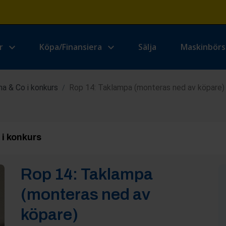
r
Köpa/Finansiera
Sälja
Maskinbör
a & Co i konkurs
Rop 14: Taklampa (monteras ned av köpare)
/
i konkurs
Rop
14
:
Taklampa
(monteras ned av
köpare)