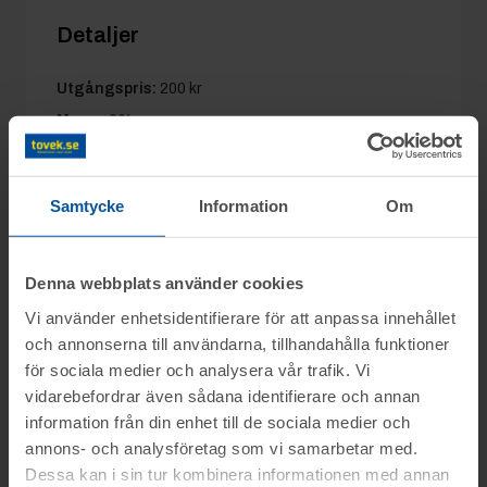
Detaljer
Utgångspris:
200 kr
Moms:
0%
Slagavgift:
120 kr
exkl. moms
Samtycke
Information
Om
Information
Denna webbplats använder cookies
Vi använder enhetsidentifierare för att anpassa innehållet
På uppdrag av Konkursförvaltare Niklas
och annonserna till användarna, tillhandahålla funktioner
Frågor
Sigesgård, Amber Advokater i Hässleholm,
för sociala medier och analysera vår trafik. Vi
säljs fordon från konkursboet efter Osby
vidarebefordrar även sådana identifierare och annan
Lars tel.nr: 0708-496611
information från din enhet till de sociala medier och
Mobil Service samt Maqs Advokatbyrå låter
Visning
annons- och analysföretag som vi samarbetar med.
försälja delar av Pamek VVS AB, m.fl.
Dessa kan i sin tur kombinera informationen med annan
Du kan alltid kontakta oss på 0346-48770 för