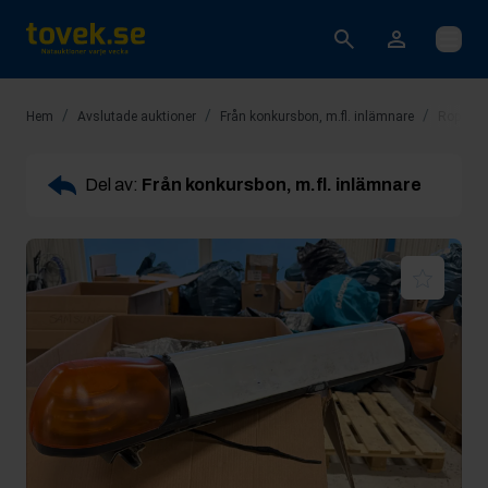
Öppna
/
/
/
Hem
Avslutade auktioner
Från konkursbon, m.fl. inlämnare
Rop 10: 
Del av:
Från konkursbon, m.fl. inlämnare