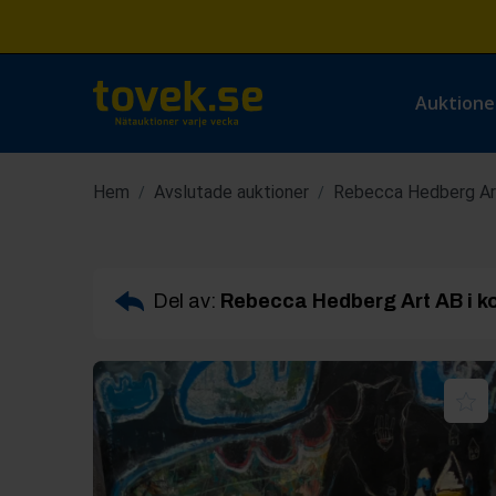
Auktione
Hem
Avslutade auktioner
Rebecca Hedberg Art
/
/
Del av:
Rebecca Hedberg Art AB i k