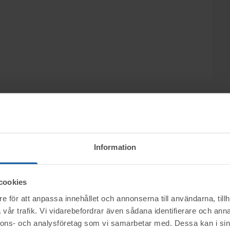
katfirman Glimstedt i Ludvika, säljs
Information
AB, genom nätauktion på www.tovek.se med
9.15.
cookies
e för att anpassa innehållet och annonserna till användarna, tillh
ktet vid angiven tid för visning.
vår trafik. Vi vidarebefordrar även sådana identifierare och anna
nerella frågor om auktioner och rop.
nnons- och analysföretag som vi samarbetar med. Dessa kan i sin