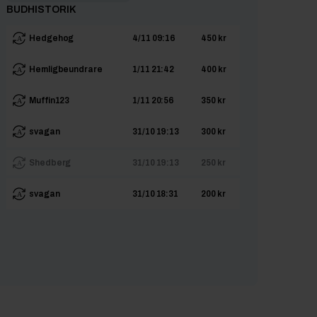
BUDHISTORIK
Hedgehog
4/11 09:16
450 kr
Hemligbeundrare
1/11 21:42
400 kr
Muffin123
1/11 20:56
350 kr
svagan
31/10 19:13
300 kr
Shedberg
31/10 19:13
250 kr
svagan
31/10 18:31
200 kr