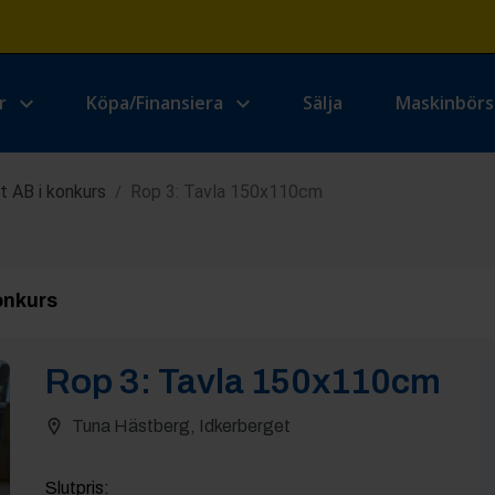
r
Köpa/Finansiera
Sälja
Maskinbör
 AB i konkurs
Rop 3: Tavla 150x110cm
/
onkurs
Rop
3
:
Tavla 150x110cm
Tuna Hästberg, Idkerberget
Slutpris
: