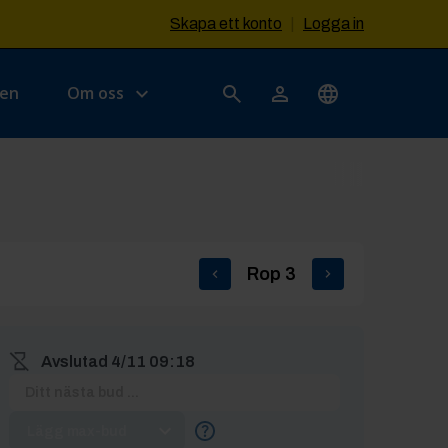
Skapa ett konto
|
Logga in
sen
Om oss
Rop
3
Avslutad
4/11 09:18
Lägg max-bud