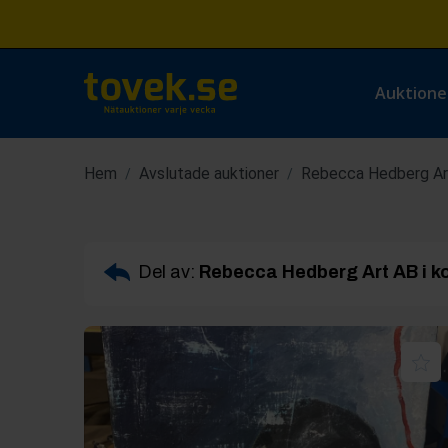
Auktione
Hem
Avslutade auktioner
Rebecca Hedberg Art
/
/
Del av:
Rebecca Hedberg Art AB i k