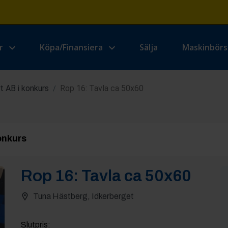
r
Köpa/Finansiera
Sälja
Maskinbör
 AB i konkurs
Rop 16: Tavla ca 50x60
/
onkurs
Rop
16
:
Tavla ca 50x60
Tuna Hästberg, Idkerberget
Slutpris
: