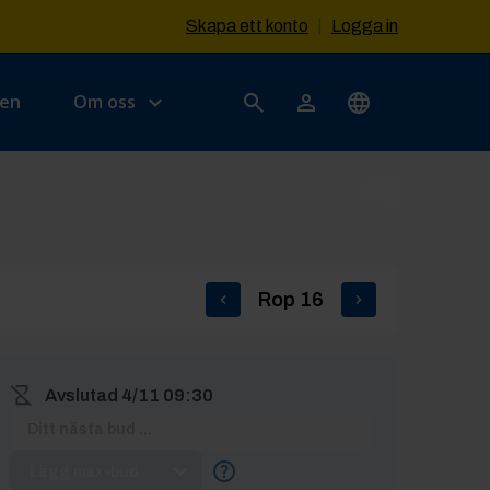
Skapa ett konto
|
Logga in
sen
Om oss
Rop
16
Avslutad
4/11 09:30
Lägg max-bud