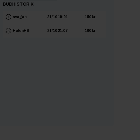
BUDHISTORIK
svagan
31/10 19:01
150 kr
HelenHill
21/10 21:07
100 kr