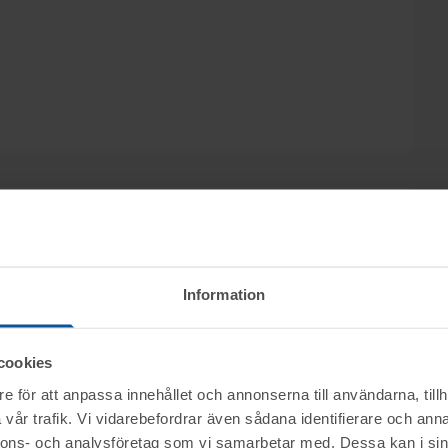
katfirman Glimstedt i Ludvika, säljs
Information
AB, genom nätauktion på www.tovek.se med
9.15.
cookies
e för att anpassa innehållet och annonserna till användarna, tillh
ktet vid angiven tid för visning.
nerella frågor om auktioner och rop.
vår trafik. Vi vidarebefordrar även sådana identifierare och anna
nnons- och analysföretag som vi samarbetar med. Dessa kan i sin