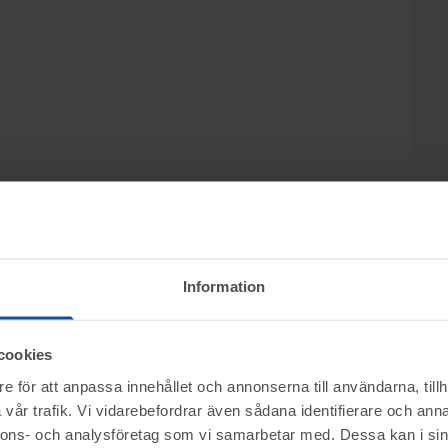
igesgård, Amber Advokater i Hässleholm, säljs
Information
 Service samt Maqs Advokatbyrå låter försälja
ch allt säljs genom nätauktion på www.tovek.se
cookies
 12.00.
e för att anpassa innehållet och annonserna till användarna, tillh
vår trafik. Vi vidarebefordrar även sådana identifierare och anna
nerella frågor om auktioner och rop.
ktet vid angiven tid för visning.
nnons- och analysföretag som vi samarbetar med. Dessa kan i sin