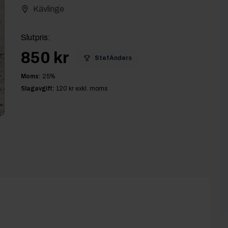
Kävlinge
Slutpris
:
850 kr
StefAnders
Moms:
25
%
Slagavgift:
120 kr
exkl. moms