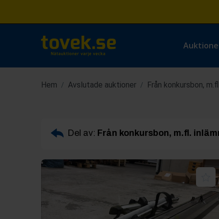
Auktione
Hem
Avslutade auktioner
Från konkursbon, m.fl
/
/
Del av:
Från konkursbon, m.fl. inlä