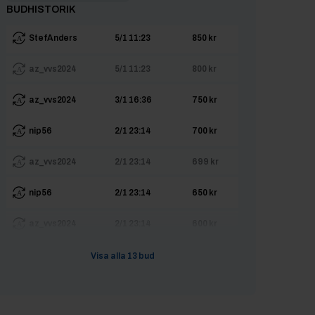
BUDHISTORIK
StefAnders
5/1 11:23
850 kr
az_vvs2024
5/1 11:23
800 kr
az_vvs2024
3/1 16:36
750 kr
nip56
2/1 23:14
700 kr
az_vvs2024
2/1 23:14
699 kr
nip56
2/1 23:14
650 kr
az_vvs2024
2/1 23:14
600 kr
nip56
21/12 18:04
550 kr
Visa alla
13
bud
Lyberg
16/12 21:15
500 kr