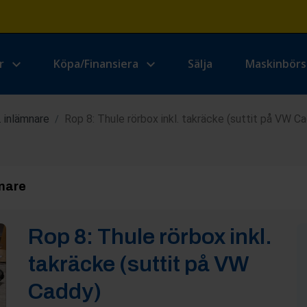
r
Köpa/Finansiera
Sälja
Maskinbör
. inlämnare
Rop 8: Thule rörbox inkl. takräcke (suttit på VW C
/
mnare
Rop
8
:
Thule rörbox inkl.
takräcke (suttit på VW
Caddy)