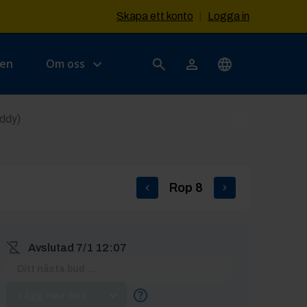
Skapa ett konto
|
Logga in
sen
Om oss
addy)
Rop
8
Avslutad
7/1 12:07
Lägg max-bud