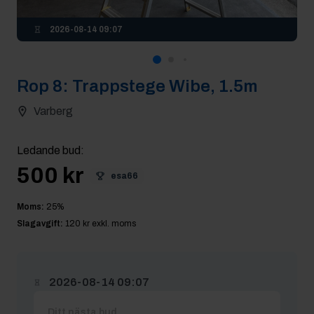
2026-08-14 09:07
Rop
8
:
Trappstege Wibe, 1.5m
Varberg
Ledande bud
:
500 kr
esa66
Moms:
25
%
Slagavgift:
120 kr
exkl. moms
2026-08-14 09:07