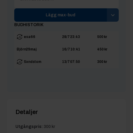
Lägg max-bud
BUDHISTORIK
esa66
28/7 23:43
500 kr
Björn29maj
16/7 10:41
450 kr
Sxndstom
13/7 07:50
300 kr
Detaljer
Utgångspris:
300 kr