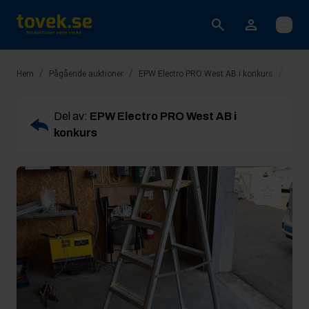
Öppna
/
/
/
Hem
Pågående auktioner
EPW Electro PRO West AB i konkurs
Rop 8
Del av:
EPW Electro PRO West AB i
konkurs