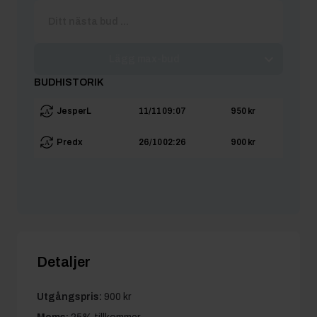
Lägg max-bud
BUDHISTORIK
JesperL
11/11 09:07
950 kr
Predx
26/10 02:26
900 kr
Detaljer
Utgångspris:
900 kr