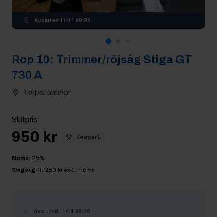
Avslutad
11/11 09:09
Rop
10
:
Trimmer/röjsåg Stiga GT
730 A
Torpshammar
Slutpris
:
950 kr
JesperL
Moms:
25
%
Slagavgift:
250 kr
exkl. moms
Avslutad
11/11 09:09