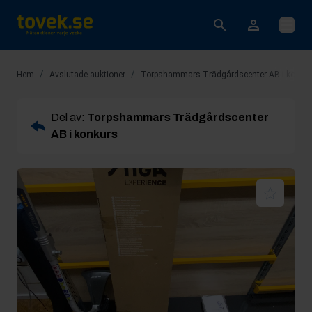
Öppna
/
/
Hem
Avslutade auktioner
Torpshammars Trädgårdscenter AB i konku
Del av:
Torpshammars Trädgårdscenter
AB i konkurs