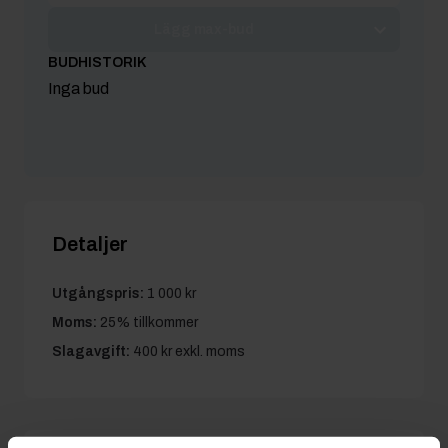
Lägg max-bud
BUDHISTORIK
Inga bud
Detaljer
Utgångspris:
1 000 kr
Moms:
25% tillkommer
Slagavgift:
400 kr
exkl. moms