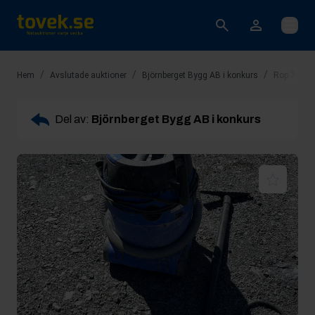
Öppna
/
/
/
Hem
Avslutade auktioner
Björnberget Bygg AB i konkurs
Rop 7: Våt
Del av:
Björnberget Bygg AB i konkurs