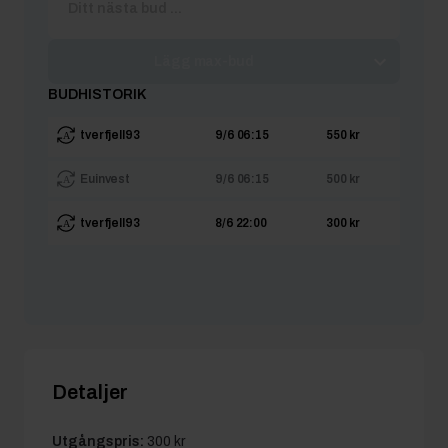
Lägg max-bud
BUDHISTORIK
tverfjell93
9/6 06:15
550 kr
Euinvest
9/6 06:15
500 kr
tverfjell93
8/6 22:00
300 kr
Detaljer
Utgångspris:
300 kr