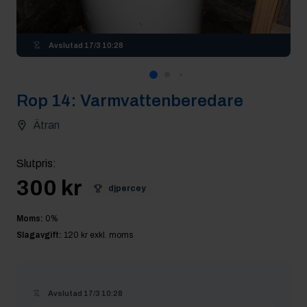
Avslutad
17/3 10:28
Rop
14
:
Varmvattenberedare
Ätran
Slutpris
:
300 kr
djpercey
Moms:
0
%
Slagavgift:
120 kr
exkl. moms
Avslutad
17/3 10:28