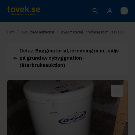
Öppna
/
/
Hem
Avslutade auktioner
Byggmaterial, inredning m.m., säljs på grund
Del av:
Byggmaterial, inredning m.m., säljs
på grund av nybyggnation -
(återbruksauktion)