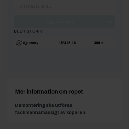
Lägg max-bud
BUDHISTORIK
djpercey
15/3 16:16
300 kr
Mer information om ropet
Demontering ska utföras
fackmannamässigt av köparen.