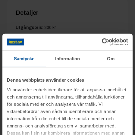
Detaljer
Utgångspris:
300 kr
Moms:
0%
Slagavgift:
120 kr
exkl. moms
Samtycke
Information
Om
Information
Denna webbplats använder cookies
Vi använder enhetsidentifierare för att anpassa innehållet
Byggmaterial, inredning m.m., säljs på grund
och annonserna till användarna, tillhandahålla funktioner
Frågor
för sociala medier och analysera vår trafik. Vi
av nybyggnation - (återbruksauktion),
vidarebefordrar även sådana identifierare och annan
genom nätauktion på
www.tovek
. se med
0346-48771, Martin 0346-751681, Christian
information från din enhet till de sociala medier och
avslut måndagen den 17 mars från kl. 10.15
Visning
Du kan alltid kontakta oss på 0346-48770
annons- och analysföretag som vi samarbetar med.
för generella frågor om auktioner och rop.
Dessa kan i sin tur kombinera informationen med annan