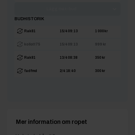
Lägg max-bud
BUDHISTORIK
Rak81
15/4 09:13
1 000 kr
kollott75
15/4 09:13
999 kr
Rak81
13/4 08:38
350 kr
fadfmd
2/4 18:40
300 kr
Mer information om ropet