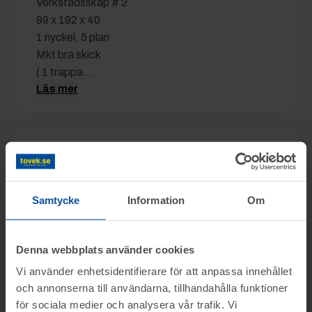
Verkstadsskåp # 2
99 x 192 x 40
1 nyckel, 5 plan
Mkt bra skick
( 1 trappa...
Läs mer
Detaljer
Utgångspris:
300 kr
Samtycke
Information
Om
Moms:
25% tillkommer
Slagavgift:
120 kr
exkl. moms
Denna webbplats använder cookies
Vi använder enhetsidentifierare för att anpassa innehållet
och annonserna till användarna, tillhandahålla funktioner
för sociala medier och analysera vår trafik. Vi
Information