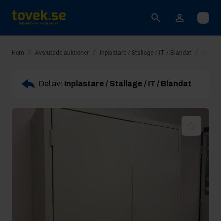
Öppna
/
/
/
Hem
Avslutade auktioner
Inplastare / Stallage / IT / Blandat
Rop 14
Del av:
Inplastare / Stallage / IT / Blandat