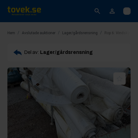
Öppna
/
/
/
Hem
Avslutade auktioner
Lager/gårdsrensning
Rop 6: Vindskydds rul
Del av:
Lager/gårdsrensning