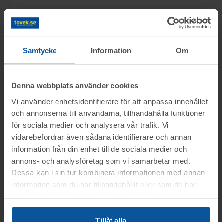
Information
Samtycke
Information
Om
Frågor
Objektet säljes i befintligt skick.
Denna webbplats använder cookies
Det är upp till köparen att kontrollera
Vi använder enhetsidentifierare för att anpassa innehållet
Lars tel.nr: 0708-496611
Visning
objektet vid angiven tid för visning.
och annonserna till användarna, tillhandahålla funktioner
för sociala medier och analysera vår trafik. Vi
OBS! Lagda bud kan inte tas bort!
Du kan alltid kontakta oss på 0346-48770 för
Södra Sandby
vidarebefordrar även sådana identifierare och annan
generella frågor om auktioner och rop.
Betalning
information från din enhet till de sociala medier och
Vid konkursutförsäljning gäller inte
Måndagen den 1 juni mellan kl. 12:00-
annons- och analysföretag som vi samarbetar med.
konsumentköplagen (ex. ångerrätt). Se mer
13:00
.
Dessa kan i sin tur kombinera informationen med annan
Betalningen skall vara Toveks Auktioner AB
info i registreringsavtalet.
information som du har tillhandahållit eller som de har
Avhämtning
tillhanda
SENAST 2026-06-05
.
samlat in när du har använt deras tjänster.
Medtag kopia på faktura samt legitimation
Södra Sandby
Information:
till utlämningen.
Tillåt alla