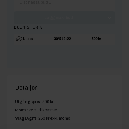
Lägg max-bud
BUDHISTORIK
Nilste
30/5 19:22
500 kr
Detaljer
Utgångspris:
500 kr
Moms:
25% tillkommer
Slagavgift:
250 kr
exkl. moms