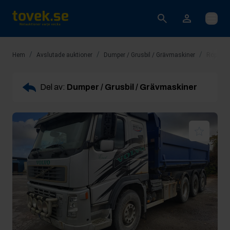
Öppna
/
/
/
Hem
Avslutade auktioner
Dumper / Grusbil / Grävmaskiner
Rop 3: V
Del av:
Dumper / Grusbil / Grävmaskiner