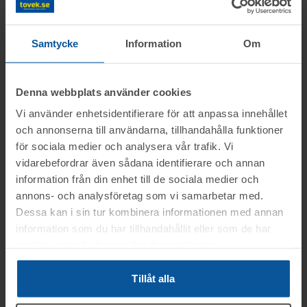
Cylindervolym (cm³):
-
Antal brukare:
6
Godkänd besiktning:
Körförbud:
Ja
Samtycke
Information
Om
2024-04-19
Skatt:
500 SEK
Denna webbplats använder cookies
Vi använder enhetsidentifierare för att anpassa innehållet
Information
och annonserna till användarna, tillhandahålla funktioner
för sociala medier och analysera vår trafik. Vi
vidarebefordrar även sådana identifierare och annan
Objektet säljes i befintligt skick.
information från din enhet till de sociala medier och
Frågor
Det är upp till köparen att kontrollera
annons- och analysföretag som vi samarbetar med.
objektet vid angiven tid för visning.
Dessa kan i sin tur kombinera informationen med annan
För mer information, kontakta Stefan
information som du har tillhandahållit eller som de har
Visning
OBS! Lagda bud kan inte tas bort!
Engström: 070-3272554 // stefan@tovek.se
samlat in när du har använt deras tjänster.
Du kan alltid kontakta oss på 0346-48770
Vid konkursutförsäljning gäller inte
Mjällby / Sölvesborg
för generella frågor om auktioner och rop.
Tillåt alla
konsumentköplagen (ex. ångerrätt). Se mer
Betalning
Tisdagen den 2 dec. mellan kl. 12:00-
info i registreringsavtalet.