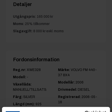
Detaljer
Utgångspris:
165 000 kr
Moms:
25% tillkommer
Slagavgift:
8 000 kr
exkl. moms
Fordonsinformation
Reg.nr:
XWE328
Märke:
VOLVO FM 440-
37 8X4
Modell:
-
Modellår:
2006
Växellåda:
MANUELL/TILLSATS
Drivmedel:
DIESEL
Färg:
SILVER
Registrerad:
2006-05-
18
Längd (mm):
925
Bredd (mm):
250
Effekt (kW):
324