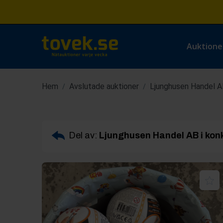
Auktione
Hem
Avslutade auktioner
Ljunghusen Handel AB
/
/
Del av:
Ljunghusen Handel AB i kon