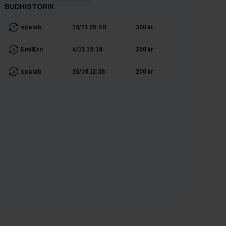
BUDHISTORIK
spalab
10/11 09:49
300 kr
EmilErn
4/11 19:18
250 kr
spalab
25/10 12:38
200 kr