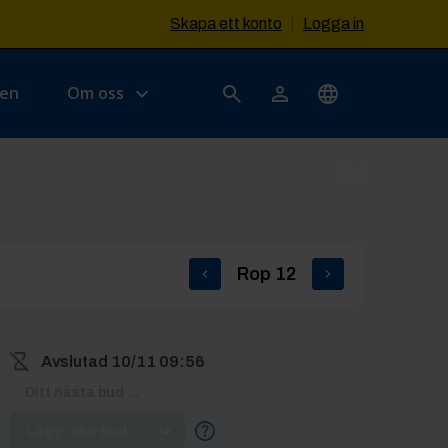
Skapa ett konto
|
Logga in
sen
Om oss
Rop
12
Avslutad
10/11 09:56
Lägg max-bud