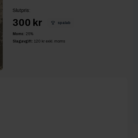
Slutpris
:
300 kr
spalab
Moms:
25
%
Slagavgift:
120 kr
exkl. moms