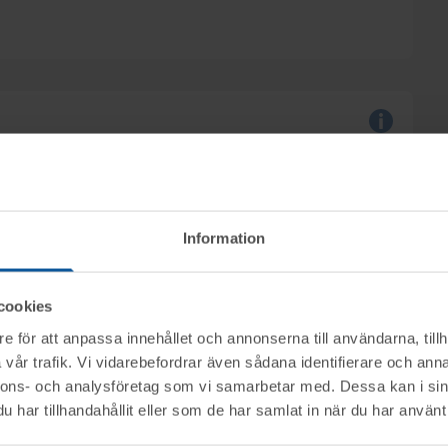
olander, Amber Advokater i Hässleholm, säljs
, genom nätauktion på www.tovek.se med avslut
Information
ktet vid angiven tid för visning.
cookies
nerella frågor om auktioner och rop.
e för att anpassa innehållet och annonserna till användarna, tillh
:00
.
vår trafik. Vi vidarebefordrar även sådana identifierare och anna
mentköplagen (ex. ångerrätt). Se mer info i
nnons- och analysföretag som vi samarbetar med. Dessa kan i sin
B tillhanda
SENAST 2025-11-13
.
har tillhandahållit eller som de har samlat in när du har använt 
 till utlämningen.