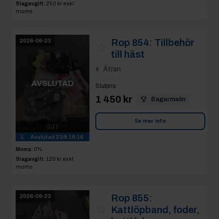
Slagavgift:
250 kr
exkl.
moms
Rop 854:
Tillbehör
2026-06-23
till häst
Ätran
AVSLUTAD
Slutpris
:
1 450 kr
Bagarmalin
Se mer info
11
Avslutad
23/6 16:16
Moms:
0%
Slagavgift:
120 kr
exkl.
moms
Rop 855:
2026-06-23
Kattlöpband, foder,