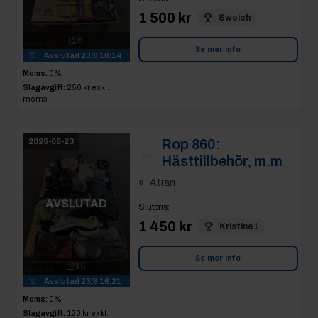
1 500 kr
Sweich
6
Se mer info
Avslutad
23/6 16:14
Moms:
0%
Slagavgift:
250 kr
exkl.
moms
Rop 860:
2026-06-23
Hästtillbehör, m.m
Ätran
AVSLUTAD
Slutpris
:
1 450 kr
Kristine1
Se mer info
10
Avslutad
23/6 16:21
Moms:
0%
Slagavgift:
120 kr
exkl.