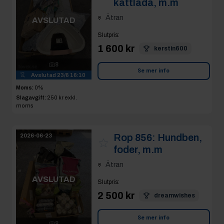
kattlåda, m.m
Ätran
AVSLUTAD
Slutpris
:
1 600 kr
kerstin600
8
Se mer info
Avslutad
23/6 16:10
Moms:
0%
Slagavgift:
250 kr
exkl.
moms
Rop 856:
Hundben,
2026-06-23
foder, m.m
Ätran
AVSLUTAD
Slutpris
:
2 500 kr
dreamwishes
Se mer info
8