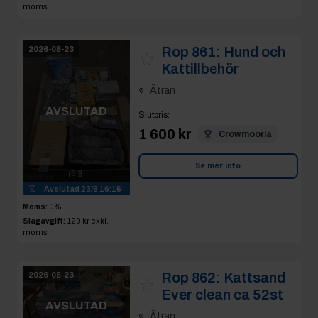
moms
Rop 861:
Hund och
2026-06-23
Kattillbehör
Ätran
AVSLUTAD
Slutpris
:
1 600 kr
Crowmooria
Se mer info
9
Avslutad
23/6 16:16
Moms:
0%
Slagavgift:
120 kr
exkl.
moms
Rop 862:
Kattsand
2026-06-23
Ever clean ca 52st
AVSLUTAD
Ätran