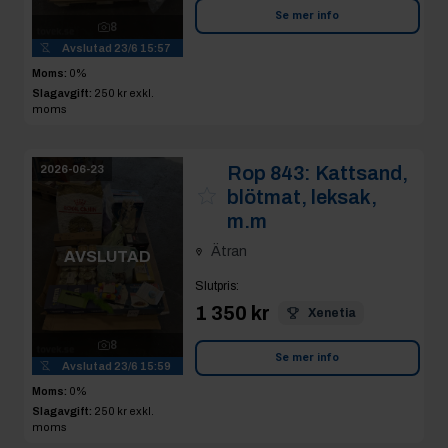
Se mer info
8
Avslutad
23/6 15:57
Moms:
0%
Slagavgift:
250 kr
exkl.
moms
Rop 843:
Kattsand,
2026-06-23
blötmat, leksak,
m.m
Ätran
AVSLUTAD
Slutpris
:
1 350 kr
Xenetia
8
Se mer info
Avslutad
23/6 15:59
Moms:
0%
Slagavgift:
250 kr
exkl.
moms