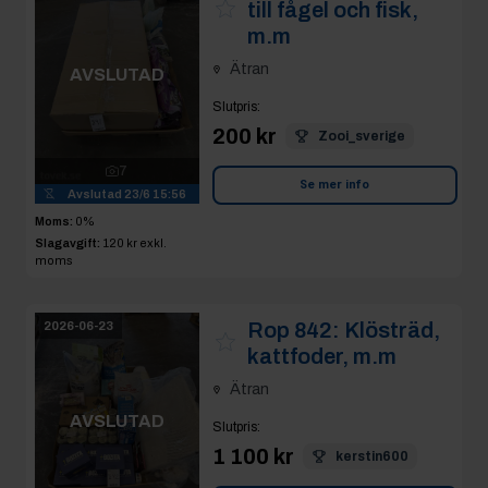
till fågel och fisk,
m.m
Ätran
AVSLUTAD
Slutpris
:
200 kr
Zooi_sverige
7
Se mer info
Avslutad
23/6 15:56
Moms:
0%
Slagavgift:
120 kr
exkl.
moms
Rop 842:
Klösträd,
2026-06-23
kattfoder, m.m
Ätran
AVSLUTAD
Slutpris
:
1 100 kr
kerstin600