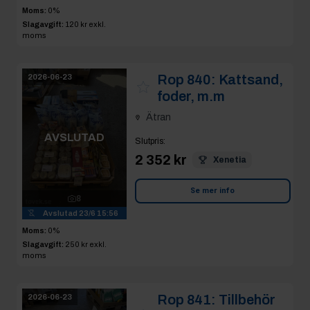
Moms:
0%
Slagavgift:
120 kr
exkl.
moms
Rop 840:
Kattsand,
2026-06-23
foder, m.m
Ätran
AVSLUTAD
Slutpris
:
2 352 kr
Xenetia
Se mer info
8
Avslutad
23/6 15:56
Moms:
0%
Slagavgift:
250 kr
exkl.
moms
Rop 841:
Tillbehör
2026-06-23