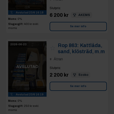
5
Slutpris
:
Avslutad
23/6 16:18
6 200 kr
AKEMS
Moms:
0%
Slagavgift:
400 kr
exkl.
Se mer info
moms
Rop 863:
Kattlåda,
2026-06-23
sand, klösträd, m.m
Ätran
AVSLUTAD
Slutpris
:
2 200 kr
Szoko
Se mer info
7
Avslutad
23/6 16:19
Moms:
0%
Slagavgift:
250 kr
exkl.
moms