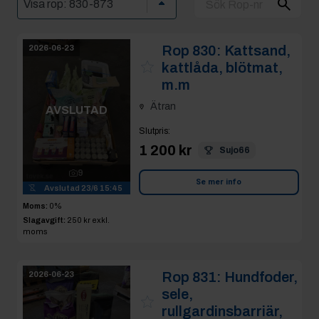
Rop 830:
Kattsand,
2026-06-23
kattlåda, blötmat,
m.m
Ätran
AVSLUTAD
Slutpris
:
1 200 kr
Sujo66
9
Se mer info
Avslutad
23/6 15:45
Moms:
0%
Slagavgift:
250 kr
exkl.
moms
Rop 831:
Hundfoder,
2026-06-23
sele,
rullgardinsbarriär,