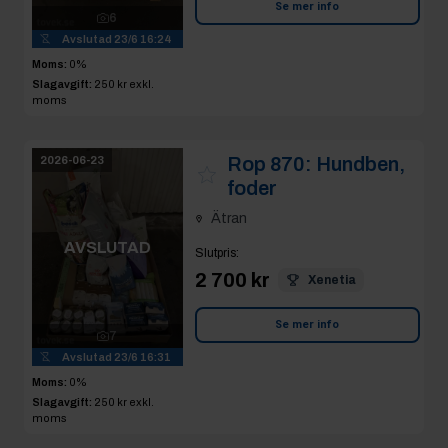
Se mer info
6
Avslutad
23/6 16:24
Moms:
0%
Slagavgift:
250 kr
exkl.
moms
Rop 870:
Hundben,
2026-06-23
foder
Ätran
AVSLUTAD
Slutpris
:
2 700 kr
Xenetia
Se mer info
7
Avslutad
23/6 16:31
Moms:
0%
Slagavgift:
250 kr
exkl.
moms