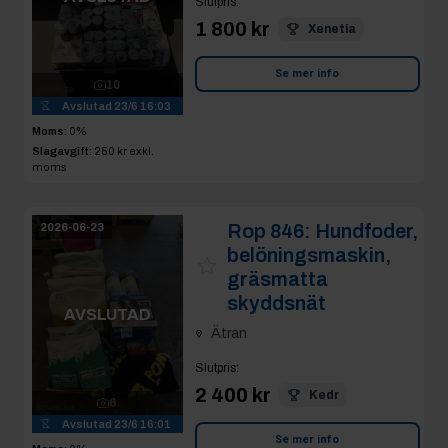
Slutpris
:
1 800 kr
Xenetia
Se mer info
10
Avslutad
23/6 16:03
Moms:
0%
Slagavgift:
250 kr
exkl.
moms
Rop 846:
Hundfoder,
2026-06-23
belöningsmaskin,
gräsmatta
skyddsnät
AVSLUTAD
Ätran
Slutpris
:
2 400 kr
Kedr
6
Avslutad
23/6 16:01
Se mer info