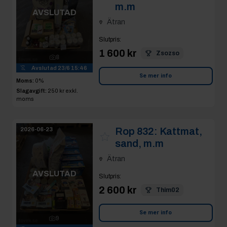
m.m
AVSLUTAD
Ätran
Slutpris
:
1 600 kr
Zsozso
8
Avslutad
23/6 15:46
Se mer info
Moms:
0%
Slagavgift:
250 kr
exkl.
moms
Rop 832:
Kattmat,
2026-06-23
sand, m.m
Ätran
AVSLUTAD
Slutpris
:
2 600 kr
Thim02
Se mer info
9