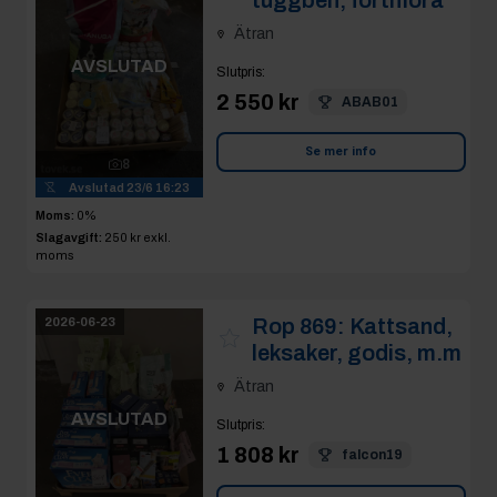
tuggben, fortiflora
Ätran
AVSLUTAD
Slutpris
:
2 550 kr
ABAB01
Se mer info
8
Avslutad
23/6 16:23
Moms:
0%
Slagavgift:
250 kr
exkl.
moms
Rop 869:
Kattsand,
2026-06-23
leksaker, godis, m.m
Ätran
AVSLUTAD
Slutpris
:
1 808 kr
falcon19