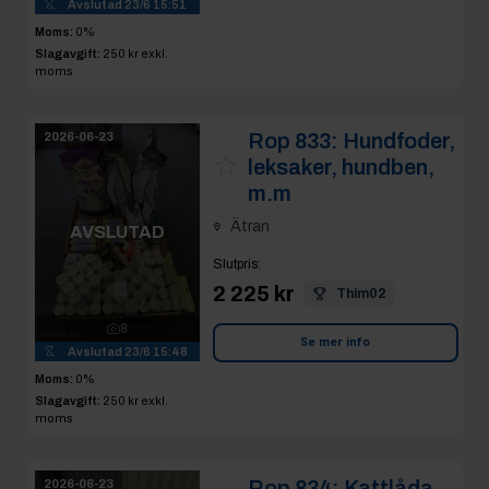
Avslutad
23/6 15:51
Moms:
0%
Slagavgift:
250 kr
exkl.
moms
Rop 833:
Hundfoder,
2026-06-23
leksaker, hundben,
m.m
Ätran
AVSLUTAD
Slutpris
:
2 225 kr
Thim02
8
Se mer info
Avslutad
23/6 15:48
Moms:
0%
Slagavgift:
250 kr
exkl.
moms
Rop 834:
Kattlåda,
2026-06-23