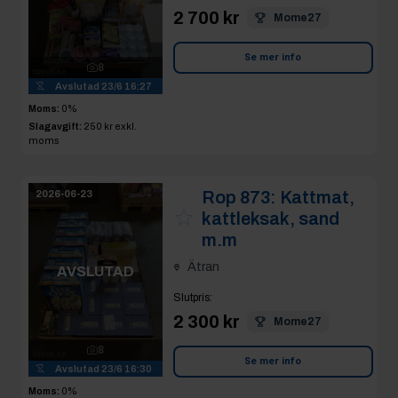
2 700 kr
Mome27
Se mer info
8
Avslutad
23/6 16:27
Moms:
0%
Slagavgift:
250 kr
exkl.
moms
Rop 873:
Kattmat,
2026-06-23
kattleksak, sand
m.m
Ätran
AVSLUTAD
Slutpris
:
2 300 kr
Mome27
8
Se mer info
Avslutad
23/6 16:30
Moms:
0%