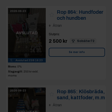
Rop 864:
Hundfoder
2026-06-23
och hundben
Ätran
AVSLUTAD
Slutpris
:
2 500 kr
Solsäter72
Se mer info
7
Avslutad
23/6 16:23
Moms:
0%
Slagavgift:
250 kr
exkl.
moms
Rop 865:
Klösbräda,
2026-06-23
sand, kattfoder, m.m
Ätran