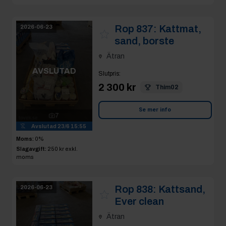
Rop 837:
Kattmat,
2026-06-23
sand, borste
Ätran
AVSLUTAD
Slutpris
:
2 300 kr
Thim02
Se mer info
7
Avslutad
23/6 15:55
Moms:
0%
Slagavgift:
250 kr
exkl.
moms
Rop 838:
Kattsand,
2026-06-23
Ever clean
Ätran