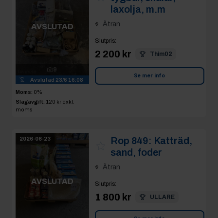
laxolja, m.m
Ätran
AVSLUTAD
Slutpris
:
2 200 kr
Thim02
9
Se mer info
Avslutad
23/6 16:08
Moms:
0%
Slagavgift:
120 kr
exkl.
moms
Rop 849:
Katträd,
2026-06-23
sand, foder
Ätran
AVSLUTAD
Slutpris
:
1 800 kr
ULLARE