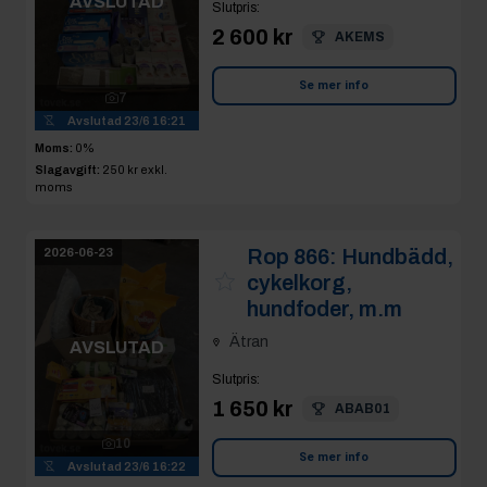
AVSLUTAD
Slutpris
:
2 600 kr
AKEMS
Se mer info
7
Avslutad
23/6 16:21
Moms:
0%
Slagavgift:
250 kr
exkl.
moms
Rop 866:
Hundbädd,
2026-06-23
cykelkorg,
hundfoder, m.m
Ätran
AVSLUTAD
Slutpris
:
1 650 kr
ABAB01
10
Se mer info
Avslutad
23/6 16:22