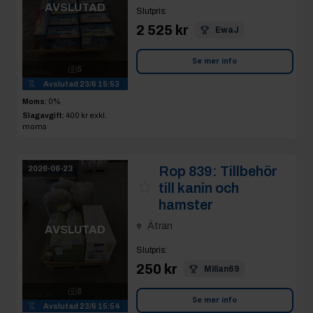
AVSLUTAD
Slutpris
:
2 525 kr
EwaJ
Se mer info
5
Avslutad
23/6 15:53
Moms:
0%
Slagavgift:
400 kr
exkl.
moms
Rop 839:
Tillbehör
2026-06-23
till kanin och
hamster
Ätran
AVSLUTAD
Slutpris
:
250 kr
Millan69
8
Se mer info
Avslutad
23/6 15:54