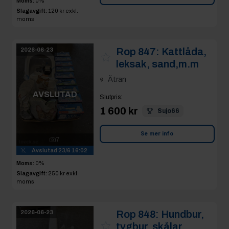
Moms:
0%
Slagavgift:
120 kr
exkl.
moms
Rop 847:
Kattlåda,
2026-06-23
leksak, sand,m.m
Ätran
AVSLUTAD
Slutpris
:
1 600 kr
Sujo66
Se mer info
7
Avslutad
23/6 16:02
Moms:
0%
Slagavgift:
250 kr
exkl.
moms
Rop 848:
Hundbur,
2026-06-23
tygbur, skålar,