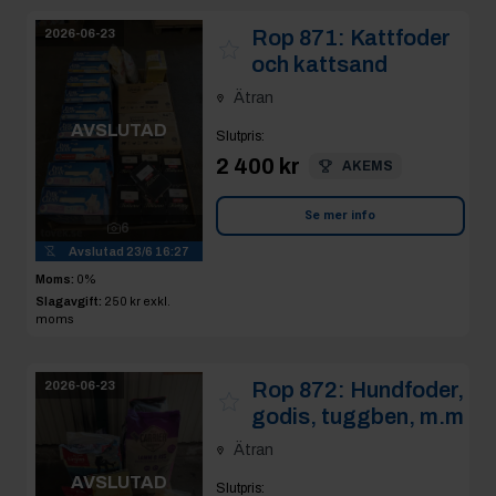
Rop 871:
Kattfoder
2026-06-23
och kattsand
Ätran
AVSLUTAD
Slutpris
:
2 400 kr
AKEMS
Se mer info
6
Avslutad
23/6 16:27
Moms:
0%
Slagavgift:
250 kr
exkl.
moms
Rop 872:
Hundfoder,
2026-06-23
godis, tuggben, m.m
Ätran
AVSLUTAD
Slutpris
: