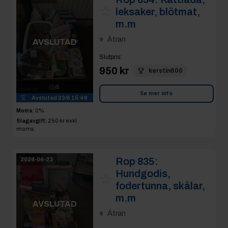
leksaker, blötmat,
m.m
Ätran
AVSLUTAD
Slutpris
:
950 kr
kerstin600
6
Se mer info
Avslutad
23/6 15:49
Moms:
0%
Slagavgift:
250 kr
exkl.
moms
Rop 835:
2026-06-23
Hundgodis,
fodertunna, skålar,
m.m
AVSLUTAD
Ätran