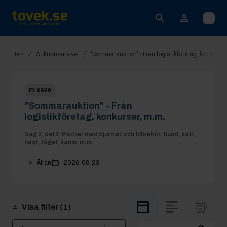
Öppna
/
/
Hem
Auktionsarkivet
"Sommarauktion" - Från logistikföretag, konkurser
ID:
6969
"Sommarauktion" - Från
logistikföretag, konkurser, m.m.
Dag 2, del 2: Partier med djurmat och tillbehör: hund, katt,
häst, fågel, kanin, m.m.
Ätran
2026-06-23
Visa filter
(1)