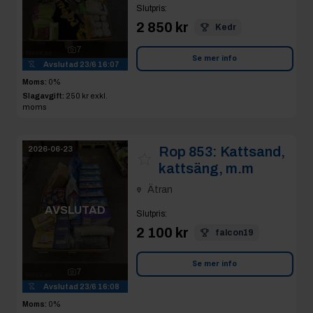
Slutpris
:
2 850 kr
Kedr
7
Se mer info
Avslutad
23/6 16:07
Moms:
0%
Slagavgift:
250 kr
exkl.
moms
Rop 853:
Kattsand,
2026-06-23
kattsäng, m.m
Ätran
AVSLUTAD
Slutpris
:
2 100 kr
falcon19
Se mer info
7
Avslutad
23/6 16:08
Moms:
0%