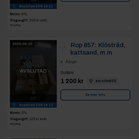
Avslutad
23/6 16:11
Moms:
0%
Slagavgift:
250 kr
exkl.
moms
Rop 857:
Klösträd,
2026-06-23
kattsand, m.m
Ätran
AVSLUTAD
Slutpris
:
1 200 kr
kerstin600
Se mer info
7
Avslutad
23/6 16:12
Moms:
0%
Slagavgift:
120 kr
exkl.
moms