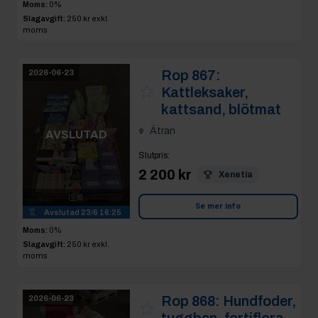
Moms:
0%
Slagavgift:
250 kr
exkl.
moms
Rop 867:
2026-06-23
Kattleksaker,
kattsand, blötmat
Ätran
AVSLUTAD
Slutpris
:
2 200 kr
Xenetia
6
Se mer info
Avslutad
23/6 16:25
Moms:
0%
Slagavgift:
250 kr
exkl.
moms
Rop 868:
Hundfoder,
2026-06-23