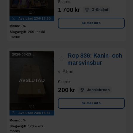
Slutpris
:
1 700 kr
Grönajmi
9
Avslutad
23/6 15:50
Se mer info
Moms:
0%
Slagavgift:
250 kr
exkl.
moms
Rop 836:
Kanin- och
2026-06-23
marsvinsbur
Ätran
AVSLUTAD
Slutpris
:
200 kr
Jenniebreen
Se mer info
4
Avslutad
23/6 15:51
Moms:
0%
Slagavgift:
120 kr
exkl.
moms