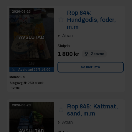
Rop 844:
2026-06-23
Hundgodis, foder,
m.m
Ätran
AVSLUTAD
Slutpris
:
1 800 kr
Zsozso
8
Se mer info
Avslutad
23/6 16:00
Moms:
0%
Slagavgift:
250 kr
exkl.
moms
Rop 845:
Kattmat,
2026-06-23
sand, m.m
Ätran
AVSLUTAD