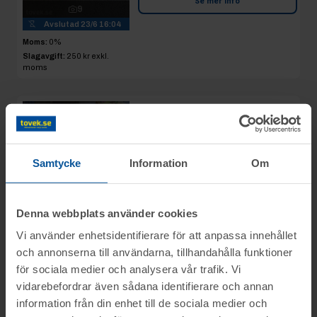
Se mer info
9
Avslutad
23/6 16:04
Moms:
0%
Slagavgift:
250 kr
exkl.
moms
Rop 850:
Foder till
2026-06-23
höns och småfåglar,
m.m
Samtycke
Information
Om
Ätran
AVSLUTAD
Slutpris
:
1 400 kr
Xenetia
Denna webbplats använder cookies
Vi använder enhetsidentifierare för att anpassa innehållet
7
Se mer info
Avslutad
23/6 16:06
och annonserna till användarna, tillhandahålla funktioner
Moms:
0%
för sociala medier och analysera vår trafik. Vi
Slagavgift:
120 kr
exkl.
vidarebefordrar även sådana identifierare och annan
moms
information från din enhet till de sociala medier och