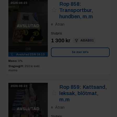
Rop 858:
2026-06-23
Transportbur,
hundben, m.m
Ätran
AVSLUTAD
Slutpris
:
1 300 kr
ABAB01
5
Se mer info
Avslutad
23/6 16:13
Moms:
0%
Slagavgift:
250 kr
exkl.
moms
Rop 859:
Kattsand,
2026-06-23
leksak, blötmat,
m.m
Ätran
AVSLUTAD
Slutpris
: