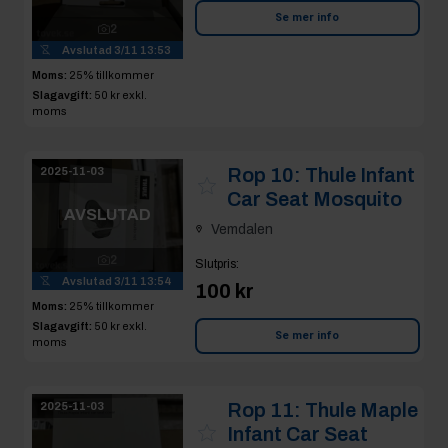
Se mer info
2
Avslutad
3/11 13:53
Moms:
25% tillkommer
Slagavgift:
50 kr
exkl.
moms
Rop 10:
Thule Infant
2025-11-03
Car Seat Mosquito
AVSLUTAD
Vemdalen
2
Slutpris
:
Avslutad
3/11 13:54
100 kr
Moms:
25% tillkommer
Slagavgift:
50 kr
exkl.
Se mer info
moms
Rop 11:
Thule Maple
2025-11-03
Infant Car Seat