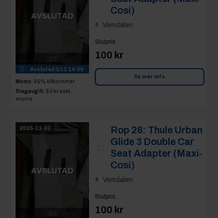
Cosi)
AVSLUTAD
Vemdalen
Slutpris
:
100 kr
3
Avslutad
3/11 14:09
Se mer info
Moms:
25% tillkommer
Slagavgift:
50 kr
exkl.
moms
Rop 26:
Thule Urban
2025-11-03
Glide 3 Double Car
Seat Adapter (Maxi-
Cosi)
AVSLUTAD
Vemdalen
Slutpris
:
100 kr
3