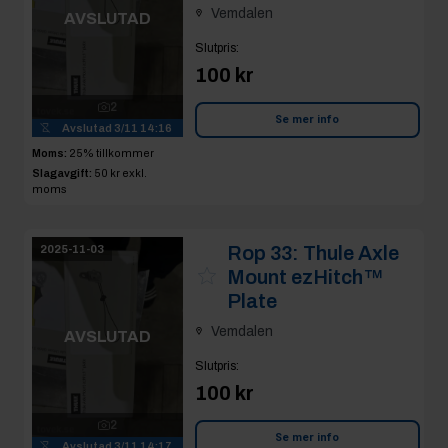
Vemdalen
AVSLUTAD
Slutpris
:
100 kr
2
Se mer info
Avslutad
3/11 14:16
Moms:
25% tillkommer
Slagavgift:
50 kr
exkl.
moms
Rop 33:
Thule Axle
2025-11-03
Mount ezHitch™
Plate
Vemdalen
AVSLUTAD
Slutpris
:
100 kr
2
Se mer info
Avslutad
3/11 14:17