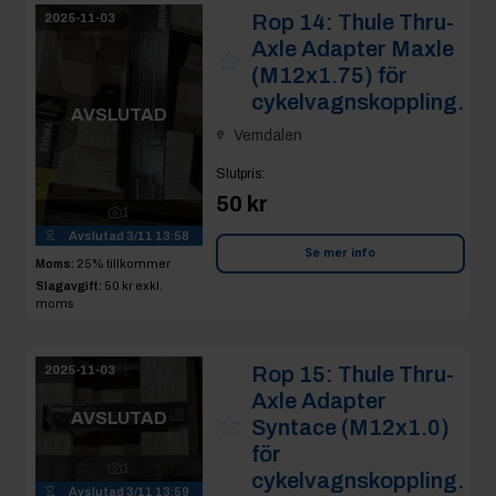
Rop 14:
Thule Thru-
2025-11-03
Axle Adapter Maxle
(M12x1.75) för
cykelvagnskoppling.
AVSLUTAD
Vemdalen
Slutpris
:
50 kr
1
Avslutad
3/11 13:58
Se mer info
Moms:
25% tillkommer
Slagavgift:
50 kr
exkl.
moms
Rop 15:
Thule Thru-
2025-11-03
Axle Adapter
AVSLUTAD
Syntace (M12x1.0)
för
1
cykelvagnskoppling.
Avslutad
3/11 13:59