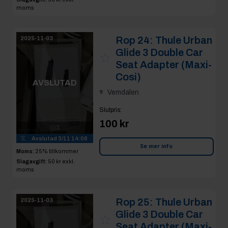
moms
Rop 24:
Thule Urban
2025-11-03
Glide 3 Double Car
Seat Adapter (Maxi-
Cosi)
AVSLUTAD
Vemdalen
Slutpris
:
100 kr
3
Avslutad
3/11 14:08
Se mer info
Moms:
25% tillkommer
Slagavgift:
50 kr
exkl.
moms
Rop 25:
Thule Urban
2025-11-03
Glide 3 Double Car
Seat Adapter (Maxi-