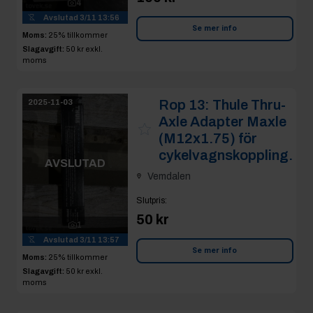
4
Avslutad
3/11 13:56
Se mer info
Moms:
25% tillkommer
Slagavgift:
50 kr
exkl.
moms
Rop 13:
Thule Thru-
2025-11-03
Axle Adapter Maxle
(M12x1.75) för
cykelvagnskoppling.
AVSLUTAD
Vemdalen
Slutpris
:
50 kr
1
Avslutad
3/11 13:57
Se mer info
Moms:
25% tillkommer
Slagavgift:
50 kr
exkl.
moms