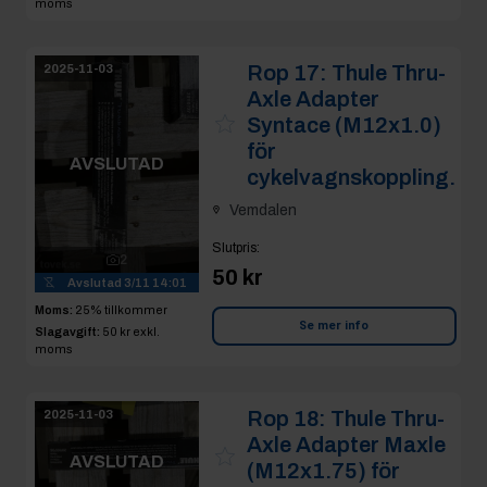
moms
Rop 17:
Thule Thru-
2025-11-03
Axle Adapter
Syntace (M12x1.0)
för
AVSLUTAD
cykelvagnskoppling.
Vemdalen
Slutpris
:
2
50 kr
Avslutad
3/11 14:01
Moms:
25% tillkommer
Se mer info
Slagavgift:
50 kr
exkl.
moms
Rop 18:
Thule Thru-
2025-11-03
Axle Adapter Maxle
AVSLUTAD
(M12x1.75) för