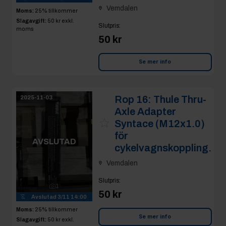
Vemdalen
Moms:
25% tillkommer
Slagavgift:
50 kr
exkl.
Slutpris
:
moms
50 kr
Se mer info
Rop 16:
Thule Thru-
2025-11-03
Axle Adapter
Syntace (M12x1.0)
för
AVSLUTAD
cykelvagnskoppling.
Vemdalen
Slutpris
:
1
50 kr
Avslutad
3/11 14:00
Moms:
25% tillkommer
Se mer info
Slagavgift:
50 kr
exkl.