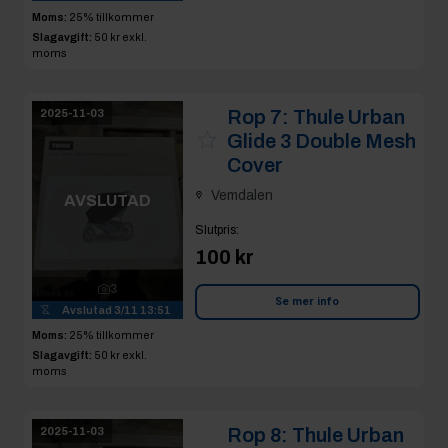
Moms:
25% tillkommer
Slagavgift:
50 kr
exkl.
moms
Rop 7:
Thule Urban
2025-11-03
Glide 3 Double Mesh
Cover
Vemdalen
AVSLUTAD
Slutpris
:
100 kr
3
Se mer info
Avslutad
3/11 13:51
Moms:
25% tillkommer
Slagavgift:
50 kr
exkl.
moms
Rop 8:
Thule Urban
2025-11-03