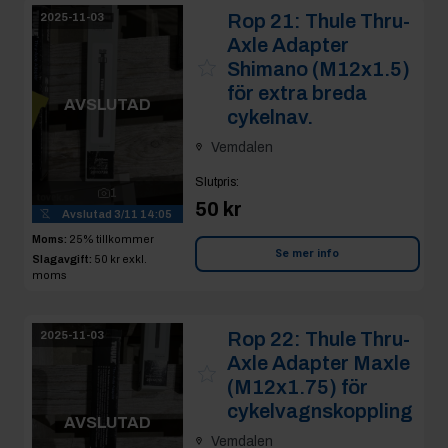
Rop 21:
Thule Thru-
2025-11-03
Axle Adapter
Shimano (M12x1.5)
för extra breda
AVSLUTAD
cykelnav.
Vemdalen
Slutpris
:
1
50 kr
Avslutad
3/11 14:05
Moms:
25% tillkommer
Se mer info
Slagavgift:
50 kr
exkl.
moms
Rop 22:
Thule Thru-
2025-11-03
Axle Adapter Maxle
(M12x1.75) för
cykelvagnskoppling
AVSLUTAD
Vemdalen