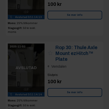
100 kr
2
Se mer info
Avslutad
3/11 14:13
Moms:
25% tillkommer
Slagavgift:
50 kr
exkl.
moms
Rop 30:
Thule Axle
2025-11-03
Mount ezHitch™
Plate
Vemdalen
AVSLUTAD
Slutpris
:
100 kr
2
Se mer info
Avslutad
3/11 14:14
Moms:
25% tillkommer
Slagavgift:
50 kr
exkl.