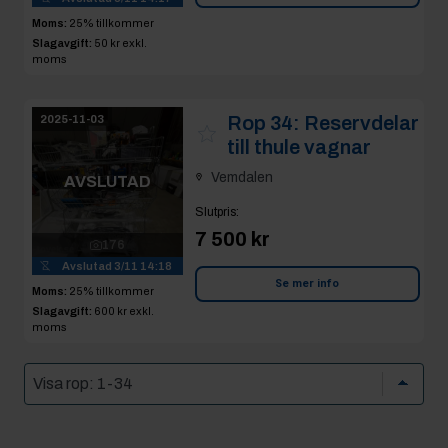
Moms:
25% tillkommer
Slagavgift:
50 kr
exkl.
moms
Rop 34:
Reservdelar
2025-11-03
till thule vagnar
Vemdalen
AVSLUTAD
Slutpris
:
7 500 kr
176
Avslutad
3/11 14:18
Se mer info
Moms:
25% tillkommer
Slagavgift:
600 kr
exkl.
moms