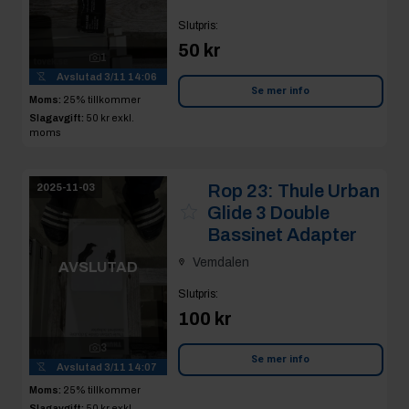
Slutpris
:
50 kr
1
Avslutad
3/11 14:06
Se mer info
Moms:
25% tillkommer
Slagavgift:
50 kr
exkl.
moms
Rop 23:
Thule Urban
2025-11-03
Glide 3 Double
Bassinet Adapter
Vemdalen
AVSLUTAD
Slutpris
:
100 kr
3
Se mer info
Avslutad
3/11 14:07
Moms:
25% tillkommer
Slagavgift:
50 kr
exkl.