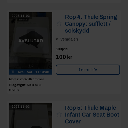
Rop 4:
Thule Spring
2025-11-03
Canopy: sufflett /
solskydd
Vemdalen
AVSLUTAD
Slutpris
:
100 kr
2
Se mer info
Avslutad
3/11 13:48
Moms:
25% tillkommer
Slagavgift:
50 kr
exkl.
moms
Rop 5:
Thule Maple
2025-11-03
Infant Car Seat Boot
Cover