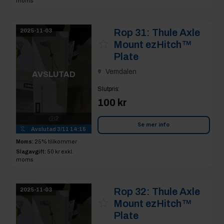
moms
Rop 31:
Thule Axle
2025-11-03
Mount ezHitch™
Plate
Vemdalen
AVSLUTAD
Slutpris
:
100 kr
2
Se mer info
Avslutad
3/11 14:15
Moms:
25% tillkommer
Slagavgift:
50 kr
exkl.
moms
Rop 32:
Thule Axle
2025-11-03
Mount ezHitch™
Plate