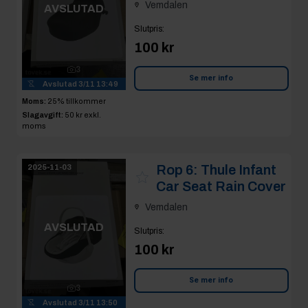
Vemdalen
AVSLUTAD
Slutpris
:
100 kr
3
Se mer info
Avslutad
3/11 13:49
Moms:
25% tillkommer
Slagavgift:
50 kr
exkl.
moms
Rop 6:
Thule Infant
2025-11-03
Car Seat Rain Cover
Vemdalen
AVSLUTAD
Slutpris
:
100 kr
Se mer info
3
Avslutad
3/11 13:50