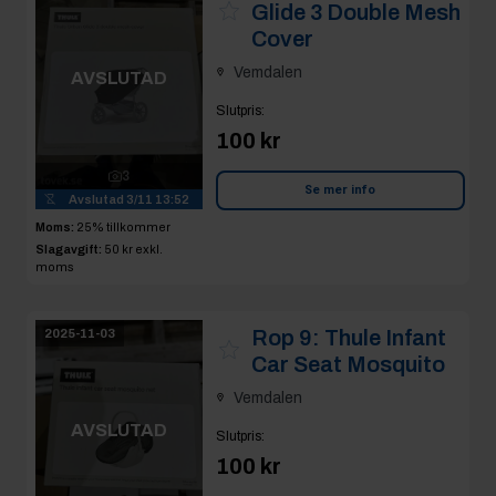
Glide 3 Double Mesh
Cover
Vemdalen
AVSLUTAD
Slutpris
:
100 kr
3
Se mer info
Avslutad
3/11 13:52
Moms:
25% tillkommer
Slagavgift:
50 kr
exkl.
moms
Rop 9:
Thule Infant
2025-11-03
Car Seat Mosquito
Vemdalen
AVSLUTAD
Slutpris
:
100 kr