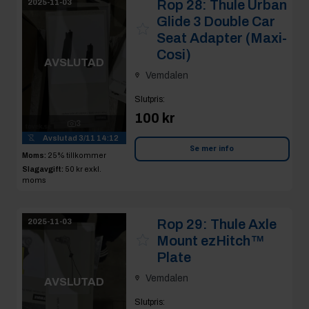
Rop 28:
Thule Urban
2025-11-03
Glide 3 Double Car
Seat Adapter (Maxi-
Cosi)
AVSLUTAD
Vemdalen
Slutpris
:
100 kr
3
Avslutad
3/11 14:12
Se mer info
Moms:
25% tillkommer
Slagavgift:
50 kr
exkl.
moms
Rop 29:
Thule Axle
2025-11-03
Mount ezHitch™
Plate
Vemdalen
AVSLUTAD
Slutpris
: