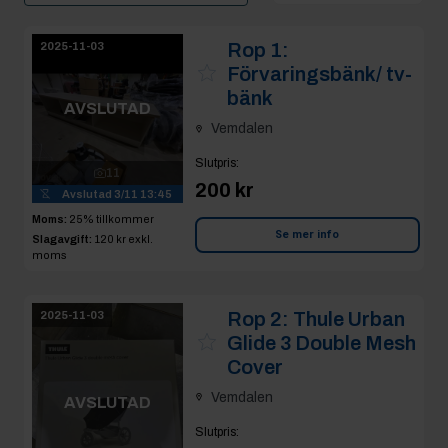
Rop 1:
2025-11-03
Förvaringsbänk/ tv-
bänk
AVSLUTAD
Vemdalen
Slutpris
:
11
200 kr
Avslutad
3/11 13:45
Moms:
25% tillkommer
Se mer info
Slagavgift:
120 kr
exkl.
moms
Rop 2:
Thule Urban
2025-11-03
Glide 3 Double Mesh
Cover
Vemdalen
AVSLUTAD
Slutpris
: