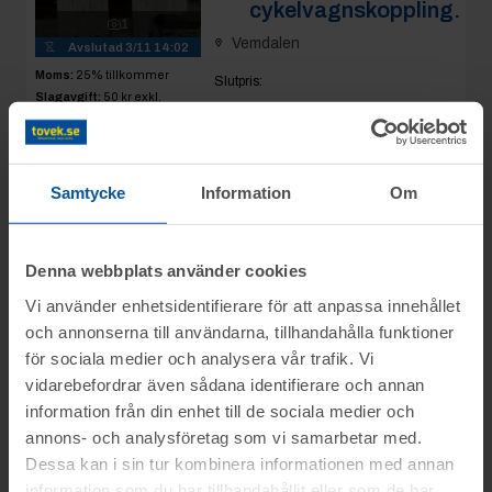
cykelvagnskoppling.
1
Vemdalen
Avslutad
3/11 14:02
Moms:
25% tillkommer
Slutpris
:
Slagavgift:
50 kr
exkl.
50 kr
moms
Se mer info
Samtycke
Information
Om
Rop 19:
Thule Thru-
2025-11-03
Axle Adapter Maxle
Denna webbplats använder cookies
(M12x1.75) för
Vi använder enhetsidentifierare för att anpassa innehållet
cykelvagnskoppling.
och annonserna till användarna, tillhandahålla funktioner
AVSLUTAD
Vemdalen
för sociala medier och analysera vår trafik. Vi
vidarebefordrar även sådana identifierare och annan
Slutpris
:
information från din enhet till de sociala medier och
50 kr
1
annons- och analysföretag som vi samarbetar med.
Avslutad
3/11 14:03
Dessa kan i sin tur kombinera informationen med annan
Se mer info
Moms:
25% tillkommer
information som du har tillhandahållit eller som de har