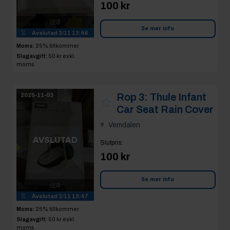
100 kr
3
Se mer info
Avslutad
3/11 13:46
Moms:
25% tillkommer
Slagavgift:
50 kr
exkl.
moms
Rop 3:
Thule Infant
2025-11-03
Car Seat Rain Cover
Vemdalen
AVSLUTAD
Slutpris
:
100 kr
Se mer info
3
Avslutad
3/11 13:47
Moms:
25% tillkommer
Slagavgift:
50 kr
exkl.
moms