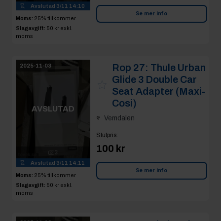
Avslutad
3/11 14:10
Se mer info
Moms:
25% tillkommer
Slagavgift:
50 kr
exkl.
moms
Rop 27:
Thule Urban
2025-11-03
Glide 3 Double Car
Seat Adapter (Maxi-
Cosi)
AVSLUTAD
Vemdalen
Slutpris
:
100 kr
3
Avslutad
3/11 14:11
Se mer info
Moms:
25% tillkommer
Slagavgift:
50 kr
exkl.
moms