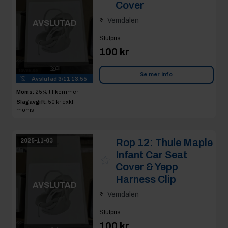
Cover
Vemdalen
AVSLUTAD
Slutpris
:
100 kr
3
Se mer info
Avslutad
3/11 13:55
Moms:
25% tillkommer
Slagavgift:
50 kr
exkl.
moms
Rop 12:
Thule Maple
2025-11-03
Infant Car Seat
Cover & Yepp
Harness Clip
AVSLUTAD
Vemdalen
Slutpris
:
100 kr