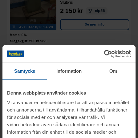
Slutpris
:
2 150 kr
nip56
5
Se mer info
Avslutad
6/10 14:20
Moms:
0%
Slagavgift:
250 kr
exkl.
moms
Rop 22:
2025-10-06
Samtycke
Information
Om
Skyddsglasögon
och hörselkåpor
(nytt)
AVSLUTAD
Denna webbplats använder cookies
Kävlinge
Vi använder enhetsidentifierare för att anpassa innehållet
Slutpris
:
och annonserna till användarna, tillhandahålla funktioner
1 850 kr
Glod
för sociala medier och analysera vår trafik. Vi
3
vidarebefordrar även sådana identifierare och annan
Avslutad
6/10 14:21
Se mer info
information från din enhet till de sociala medier och
Moms:
0%