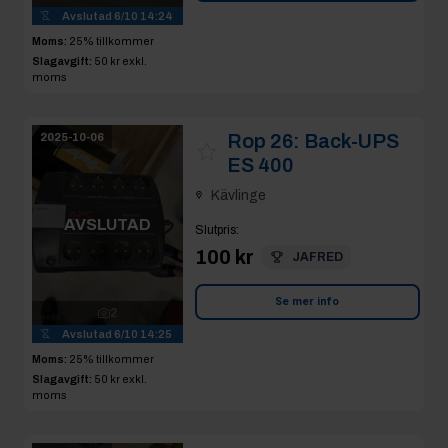
Avslutad
6/10 14:24
Moms:
25% tillkommer
Slagavgift:
50 kr
exkl.
moms
Rop 26:
Back-UPS
2025-10-06
ES 400
Kävlinge
AVSLUTAD
Slutpris
:
100 kr
JAFRED
Se mer info
2
Avslutad
6/10 14:25
Moms:
25% tillkommer
Slagavgift:
50 kr
exkl.
moms