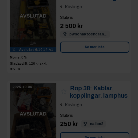
Kävlinge
AVSLUTAD
Slutpris
:
2 500 kr
pwschaktochdran...
4
Se mer info
Avslutad
6/10 14:41
Moms:
0%
Slagavgift:
120 kr
exkl.
moms
Rop 38:
Kablar,
2025-10-06
kopplingar, lamphus
Kävlinge
AVSLUTAD
Slutpris
:
250 kr
nallen2
Se mer info