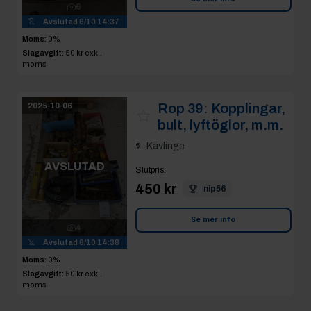
6
Avslutad
6/10 14:37
Moms:
0%
Slagavgift:
50 kr
exkl.
moms
Rop 39:
Kopplingar,
2025-10-06
bult, lyftöglor, m.m.
Kävlinge
AVSLUTAD
Slutpris
:
450 kr
nip56
Se mer info
4
Avslutad
6/10 14:38
Moms:
0%
Slagavgift:
50 kr
exkl.
moms