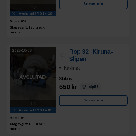
Se mer info
3
Avslutad
6/10 14:30
Moms:
0%
Slagavgift:
120 kr
exkl.
moms
Rop 32:
Kiruna-
2025-10-06
Slipen
Kävlinge
AVSLUTAD
Slutpris
:
550 kr
nip56
Se mer info
3
Avslutad
6/10 14:31
Moms:
0%
Slagavgift:
120 kr
exkl.
moms