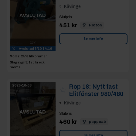
Kävlinge
AVSLUTAD
Slutpris
:
451 kr
RIcton
Se mer info
2
Avslutad
6/10 14:16
Moms:
25% tillkommer
Slagavgift:
120 kr
exkl.
moms
Rop 18:
Nytt fast
2025-10-06
Elitfönster 980/480
Kävlinge
AVSLUTAD
Slutpris
:
460 kr
peppeab
Se mer info