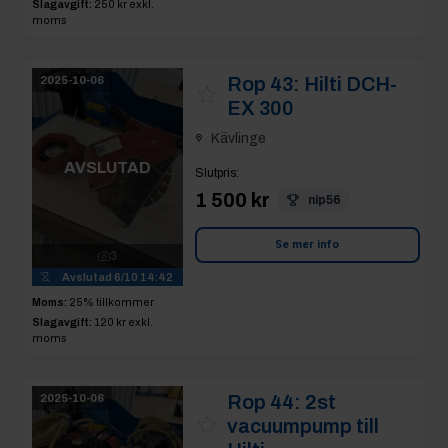
Slagavgift:
250 kr
exkl.
moms
Rop 43:
Hilti DCH-
2025-10-06
EX 300
Kävlinge
AVSLUTAD
Slutpris
:
1 500 kr
nip56
Se mer info
3
Avslutad
6/10 14:42
Moms:
25% tillkommer
Slagavgift:
120 kr
exkl.
moms
Rop 44:
2st
2025-10-06
vacuumpump till