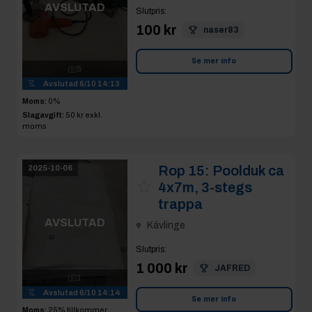
AVSLUTAD
Slutpris
:
100 kr
naser83
Se mer info
5
Avslutad
6/10 14:13
Moms:
0%
Slagavgift:
50 kr
exkl.
moms
Rop 15:
Poolduk ca
2025-10-06
4x7m, 3-stegs
trappa
AVSLUTAD
Kävlinge
Slutpris
:
1 000 kr
JAFRED
1
Avslutad
6/10 14:14
Se mer info
Moms:
25% tillkommer