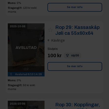
Moms:
0%
Se mer info
Slagavgift:
120 kr
exkl.
moms
Rop 29:
Kassaskåp
2025-10-06
Jøli ca 55x60x64
Kävlinge
AVSLUTAD
Slutpris
:
100 kr
nip56
Se mer info
2
Avslutad
6/10 14:28
Moms:
0%
Slagavgift:
50 kr
exkl.
moms
Rop 30:
Kopplingar,
2025-10-06