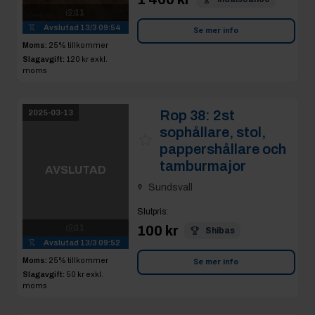
Rop 38:
2st
2025-03-13
sophållare, stol,
pappershållare och
AVSLUTAD
tamburmajor
Sundsvall
11
Slutpris
:
Avslutad
13/3 09:52
100 kr
Shibas
Moms:
25% tillkommer
Slagavgift:
50 kr
exkl.
moms
Se mer info
Rop 39:
2025-03-13
Konferansmöbel 3st
bord och 12 st stolar
AVSLUTAD
Sundsvall
Slutpris
: