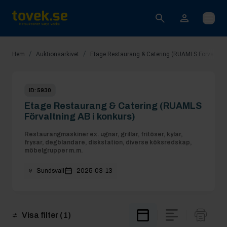
Öppna
/
/
Hem
Auktionsarkivet
Etage Restaurang & Catering (RUAMLS Förvaltnin
ID:
5930
Etage Restaurang & Catering (RUAMLS
Förvaltning AB i konkurs)
Restaurangmaskiner ex. ugnar, grillar, fritöser, kylar,
frysar, degblandare, diskstation, diverse köksredskap,
möbelgrupper m.m.
Sundsvall
2025-03-13
Visa filter
(1)