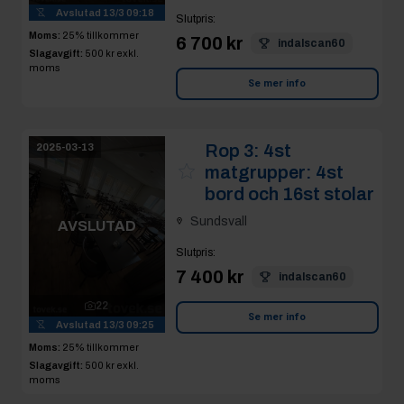
Avslutad
13/3 09:18
Slutpris
:
Moms:
25% tillkommer
6 700 kr
indalscan60
Slagavgift:
500 kr
exkl.
moms
Se mer info
Rop 3:
4st
2025-03-13
matgrupper: 4st
bord och 16st stolar
Sundsvall
AVSLUTAD
Slutpris
:
7 400 kr
indalscan60
22
Se mer info
Avslutad
13/3 09:25
Moms:
25% tillkommer
Slagavgift:
500 kr
exkl.
moms