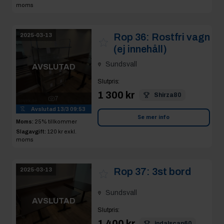
Sundsvall
AVSLUTAD
Slutpris
:
1 300 kr
Shirza80
7
Avslutad
13/3 09:53
Se mer info
Moms:
25% tillkommer
Slagavgift:
120 kr
exkl.
moms
Rop 37:
3st bord
2025-03-13
Sundsvall
AVSLUTAD
Slutpris
:
1 400 kr
indalscan60
11
Avslutad
13/3 09:54
Se mer info
Moms:
25% tillkommer
Slagavgift:
120 kr
exkl.
moms