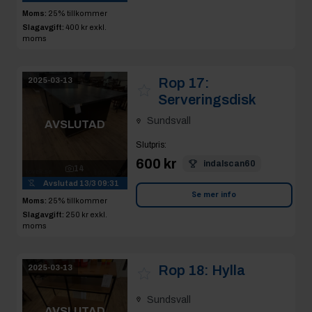
Rop 17:
2025-03-13
Serveringsdisk
Sundsvall
AVSLUTAD
Slutpris
:
600 kr
indalscan60
14
Avslutad
13/3 09:31
Se mer info
Moms:
25% tillkommer
Slagavgift:
250 kr
exkl.
moms
Rop 18:
Hylla
2025-03-13
Sundsvall
AVSLUTAD
Slutpris
:
100 kr
Enjoy300
9