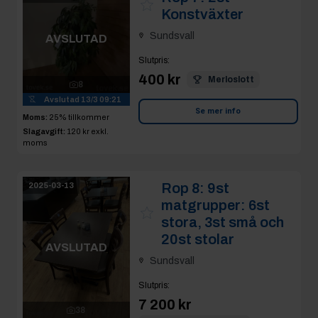
Konstväxter
Sundsvall
AVSLUTAD
Slutpris
:
400 kr
Merloslott
8
Avslutad
13/3 09:21
Se mer info
Moms:
25% tillkommer
Slagavgift:
120 kr
exkl.
moms
Rop 8:
9st
2025-03-13
matgrupper: 6st
stora, 3st små och
20st stolar
AVSLUTAD
Sundsvall
Slutpris
:
7 200 kr
38