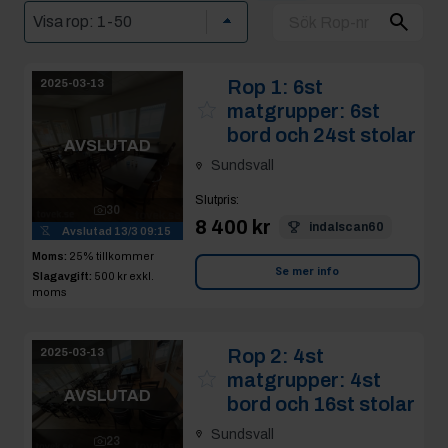
Rop 1:
6st
2025-03-13
matgrupper: 6st
bord och 24st stolar
AVSLUTAD
Sundsvall
Slutpris
:
30
8 400 kr
indalscan60
Avslutad
13/3 09:15
Moms:
25% tillkommer
Se mer info
Slagavgift:
500 kr
exkl.
moms
Rop 2:
4st
2025-03-13
matgrupper: 4st
AVSLUTAD
bord och 16st stolar
Sundsvall
23