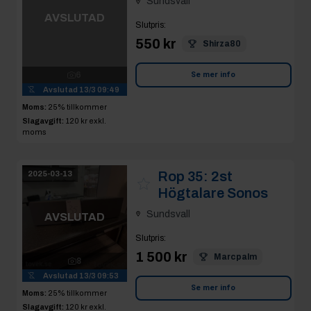
Avslutad
13/3 09:49
Se mer info
Moms:
25% tillkommer
Slagavgift:
120 kr
exkl.
moms
Rop 35:
2st
2025-03-13
Högtalare Sonos
Sundsvall
AVSLUTAD
Slutpris
:
1 500 kr
Marcpalm
8
Avslutad
13/3 09:53
Se mer info
Moms:
25% tillkommer
Slagavgift:
120 kr
exkl.
moms
Rop 36:
Rostfri vagn
2025-03-13
(ej innehåll)