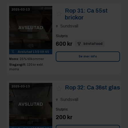
Sundsvall
AVSLUTAD
Slutpris
:
600 kr
birstafood
3
Avslutad
13/3 09:45
Se mer info
Moms:
25% tillkommer
Slagavgift:
120 kr
exkl.
moms
Rop 32:
Ca 36st glas
2025-03-13
Sundsvall
AVSLUTAD
Slutpris
:
200 kr
7
Avslutad
13/3 09:46
Se mer info
Moms:
25% tillkommer
Slagavgift:
120 kr
exkl.
moms