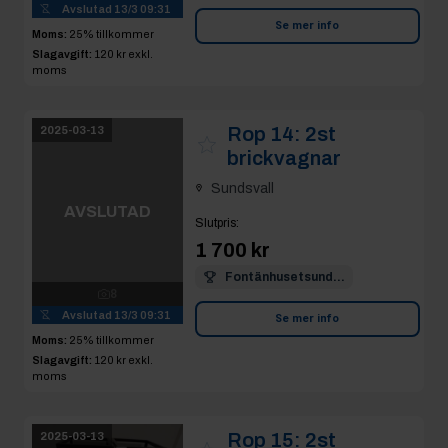
Avslutad
13/3 09:31
Se mer info
Moms:
25% tillkommer
Slagavgift:
120 kr
exkl.
moms
Rop 14:
2st
2025-03-13
brickvagnar
Sundsvall
AVSLUTAD
Slutpris
:
1 700 kr
8
Fontänhusetsund...
Avslutad
13/3 09:31
Moms:
25% tillkommer
Se mer info
Slagavgift:
120 kr
exkl.
moms
Rop 15:
2st
2025-03-13
brickvagnar