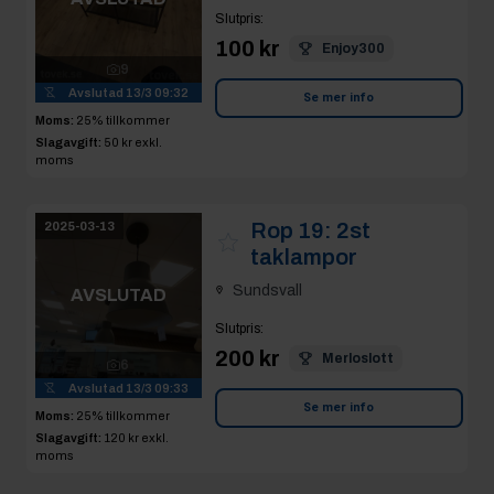
Avslutad
13/3 09:32
Se mer info
Moms:
25% tillkommer
Slagavgift:
50 kr
exkl.
moms
Rop 19:
2st
2025-03-13
taklampor
Sundsvall
AVSLUTAD
Slutpris
:
200 kr
Merloslott
6
Avslutad
13/3 09:33
Se mer info
Moms:
25% tillkommer
Slagavgift:
120 kr
exkl.
moms
Rop 20:
5st
2025-03-13
matgrupper: 4st