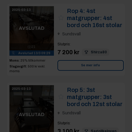
Rop 4:
4st
2025-03-13
matgrupper: 4st
bord och 16st stolar
AVSLUTAD
Sundsvall
Slutpris
:
21
7 200 kr
Shirza80
Avslutad
13/3 09:29
Moms:
25% tillkommer
Se mer info
Slagavgift:
500 kr
exkl.
moms
Rop 5:
3st
2025-03-13
matgrupper: 3st
bord och 12st stolar
Sundsvall
AVSLUTAD
Slutpris
:
3 100 kr
Sagolikaloven