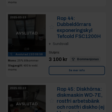
Sundsvall
9
Slutpris
:
Avslutad
13/3 09:58
3 100 kr
Bommenjonas
Moms:
25% tillkommer
Slagavgift:
400 kr
exkl.
moms
Se mer info
Rop 45:
Diskhörna:
2025-03-13
diskmaskin WD-7E,
rostfri arbetsbänk
AVSLUTAD
och rostfri diskho (ej
blandare)
27
Sundsvall
Avslutad
13/3 10:04
Slutpris
:
Moms:
25% tillkommer
20 500 kr
lisselandes
Slagavgift:
600 kr
exkl.
moms
Se mer info