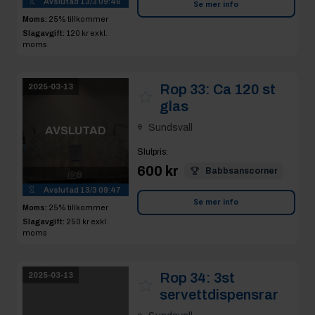
Rop 33:
Ca 120 st
2025-03-13
glas
Sundsvall
AVSLUTAD
Slutpris
:
600 kr
Babbsanscorner
9
Avslutad
13/3 09:47
Se mer info
Moms:
25% tillkommer
Slagavgift:
250 kr
exkl.
moms
Rop 34:
3st
2025-03-13
servettdispensrar
Sundsvall
AVSLUTAD
Slutpris
:
550 kr
Shirza80
6