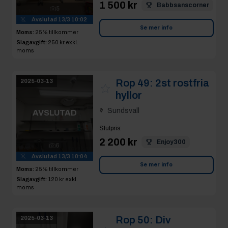
Sundsvall
AVSLUTAD
Slutpris
:
2 200 kr
Enjoy300
6
Avslutad
13/3 10:04
Se mer info
Moms:
25% tillkommer
Slagavgift:
120 kr
exkl.
moms
Rop 50:
Div
2025-03-13
redskap, spolslang
och sophållare
AVSLUTAD
Sundsvall
Slutpris
:
6
350 kr
Matsas mat
Avslutad
13/3 10:04
Moms:
25% tillkommer
Se mer info
Slagavgift:
120 kr
exkl.
moms