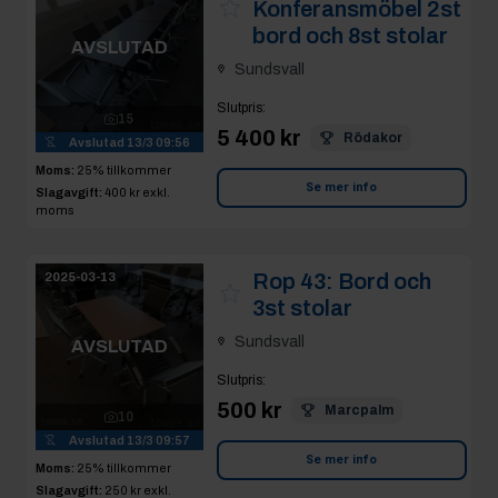
moms
Rop 43:
Bord och
2025-03-13
3st stolar
Sundsvall
AVSLUTAD
Slutpris
:
500 kr
Marcpalm
10
Avslutad
13/3 09:57
Se mer info
Moms:
25% tillkommer
Slagavgift:
250 kr
exkl.
moms
Rop 44:
2025-03-13
Dubbeldörrars
exponeringskyl
AVSLUTAD
Tefcold FSC1200H