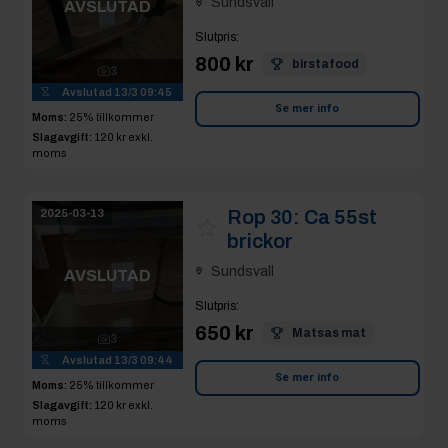
Avslutad
13/3 09:45
Se mer info
Moms:
25% tillkommer
Slagavgift:
120 kr
exkl.
moms
Rop 30:
Ca 55st
2025-03-13
brickor
Sundsvall
AVSLUTAD
Slutpris
:
650 kr
Matsas mat
3
Avslutad
13/3 09:44
Se mer info
Moms:
25% tillkommer
Slagavgift:
120 kr
exkl.
moms
Rop 31:
Ca 55st
2025-03-13
brickor