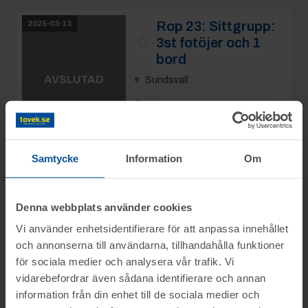
bord
AVSLUTAD
Sundsvall
Slutpris
:
1 100 kr
Kontorinvest
8
Avslutad
13/3 09:37
Se mer info
Moms:
25% tillkommer
Slagavgift:
250 kr
exkl.
moms
Samtycke
Information
Om
Rop 24:
Sittgrupp:
2025-03-13
3st fottöjer och 1
Denna webbplats använder cookies
bord
AVSLUTAD
Vi använder enhetsidentifierare för att anpassa innehållet
Sundsvall
och annonserna till användarna, tillhandahålla funktioner
för sociala medier och analysera vår trafik. Vi
Slutpris
:
8
vidarebefordrar även sådana identifierare och annan
1 100 kr
Kontorinvest
Avslutad
13/3 09:38
information från din enhet till de sociala medier och
Moms:
25% tillkommer