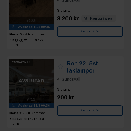
Avslutad
13/3 09:35
Se mer info
Moms:
25% tillkommer
Slagavgift:
500 kr
exkl.
moms
Rop 22:
5st
2025-03-13
taklampor
Sundsvall
AVSLUTAD
Slutpris
:
200 kr
11
Avslutad
13/3 09:36
Se mer info
Moms:
25% tillkommer
Slagavgift:
120 kr
exkl.
moms
Rop 23:
Sittgrupp:
2025-03-13
3st fotöjer och 1