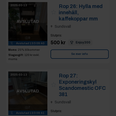
AVSLUTAD
Sundsvall
Slutpris
:
9
500 kr
Enjoy300
Avslutad
13/3 09:40
Moms:
25% tillkommer
Se mer info
Slagavgift:
120 kr
exkl.
moms
Rop 27:
2025-03-13
Exponeringskyl
Scandomestic OFC
AVSLUTAD
381
Sundsvall
7
Slutpris
:
Avslutad
13/3 09:41
1 600 kr
indalscan60
Moms:
25% tillkommer
Slagavgift:
400 kr
exkl.
moms
Se mer info