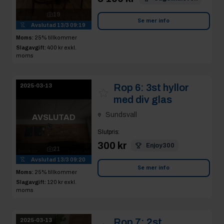
19
Se mer info
Avslutad
13/3 09:19
Moms:
25% tillkommer
Slagavgift:
400 kr
exkl.
moms
Rop 6:
3st hyllor
2025-03-13
med div glas
Sundsvall
AVSLUTAD
Slutpris
:
300 kr
Enjoy300
21
Avslutad
13/3 09:20
Se mer info
Moms:
25% tillkommer
Slagavgift:
120 kr
exkl.
moms
Rop 7:
2st
2025-03-13