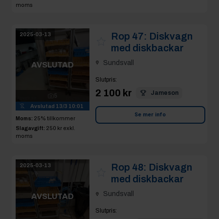
Avslutad
13/3 10:01
Se mer info
Moms:
25% tillkommer
Slagavgift:
250 kr
exkl.
moms
Rop 48:
Diskvagn
2025-03-13
med diskbackar
Sundsvall
AVSLUTAD
Slutpris
:
1 500 kr
Babbsanscorner
5
Avslutad
13/3 10:02
Se mer info
Moms:
25% tillkommer
Slagavgift:
250 kr
exkl.
moms
Rop 49:
2st rostfria
2025-03-13
hyllor