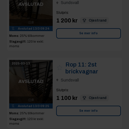
Sundsvall
AVSLUTAD
Slutpris
:
1 200 kr
Ojestrand
8
Avslutad
13/3 09:24
Se mer info
Moms:
25% tillkommer
Slagavgift:
120 kr
exkl.
moms
Rop 11:
2st
2025-03-13
brickvagnar
Sundsvall
AVSLUTAD
Slutpris
:
1 100 kr
Ojestrand
8
Avslutad
13/3 09:25
Se mer info
Moms:
25% tillkommer
Slagavgift:
120 kr
exkl.
moms