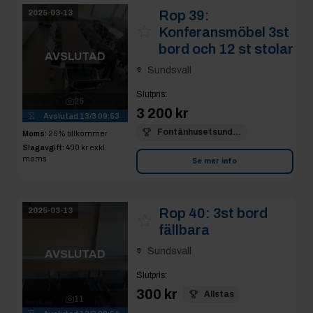
25
3 200 kr
Avslutad
13/3 09:53
Fontänhusetsund...
Moms:
25% tillkommer
Slagavgift:
400 kr
exkl.
moms
Se mer info
Rop 40:
3st bord
2025-03-13
fällbara
Sundsvall
AVSLUTAD
Slutpris
:
300 kr
Allstas
11
Avslutad
13/3 09:54
Se mer info
Moms:
25% tillkommer
Slagavgift:
120 kr
exkl.
moms
Rop 41:
2025-03-13