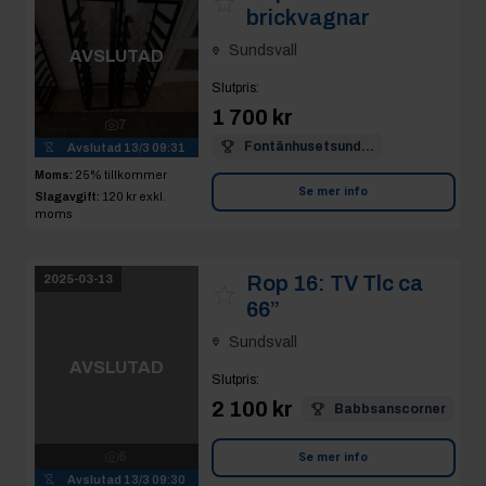
Sundsvall
AVSLUTAD
Slutpris
:
1 700 kr
7
Fontänhusetsund...
Avslutad
13/3 09:31
Moms:
25% tillkommer
Se mer info
Slagavgift:
120 kr
exkl.
moms
Rop 16:
TV Tlc ca
2025-03-13
66”
Sundsvall
AVSLUTAD
Slutpris
:
2 100 kr
Babbsanscorner
6
Avslutad
13/3 09:30
Se mer info
Moms:
25% tillkommer
Slagavgift:
400 kr
exkl.
moms