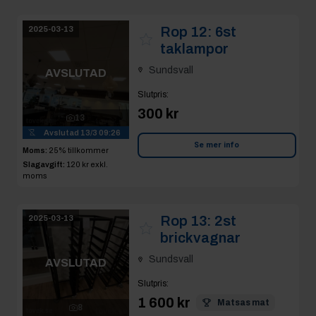
Rop 12:
6st
2025-03-13
taklampor
Sundsvall
AVSLUTAD
Slutpris
:
300 kr
13
Avslutad
13/3 09:26
Se mer info
Moms:
25% tillkommer
Slagavgift:
120 kr
exkl.
moms
Rop 13:
2st
2025-03-13
brickvagnar
Sundsvall
AVSLUTAD
Slutpris
:
1 600 kr
Matsas mat
8