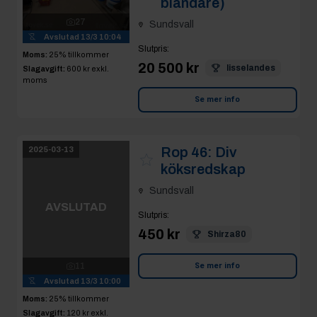
Rop 46:
Div
2025-03-13
köksredskap
Sundsvall
AVSLUTAD
Slutpris
:
450 kr
Shirza80
11
Avslutad
13/3 10:00
Se mer info
Moms:
25% tillkommer
Slagavgift:
120 kr
exkl.
moms
Rop 47:
Diskvagn
2025-03-13
med diskbackar
Sundsvall
AVSLUTAD
Slutpris
:
2 100 kr
Jameson
5