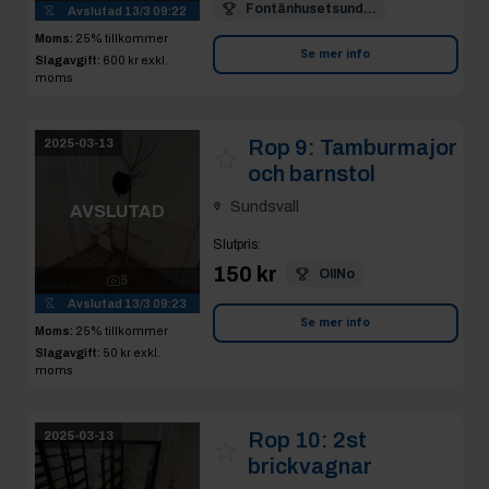
Fontänhusetsund...
Avslutad
13/3 09:22
Moms:
25% tillkommer
Se mer info
Slagavgift:
600 kr
exkl.
moms
Rop 9:
Tamburmajor
2025-03-13
och barnstol
Sundsvall
AVSLUTAD
Slutpris
:
150 kr
OllNo
5
Avslutad
13/3 09:23
Se mer info
Moms:
25% tillkommer
Slagavgift:
50 kr
exkl.
moms
Rop 10:
2st
2025-03-13
brickvagnar