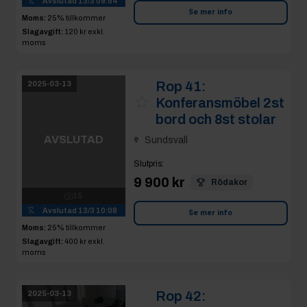
Konferansmöbel 2st
bord och 8st stolar
AVSLUTAD
Sundsvall
Slutpris
:
15
9 900 kr
Rödakor
Avslutad
13/3 10:08
Moms:
25% tillkommer
Se mer info
Slagavgift:
400 kr
exkl.
moms
Rop 42:
2025-03-13
Konferansmöbel 2st
bord och 8st stolar
AVSLUTAD
Sundsvall
Slutpris
:
15
5 400 kr
Rödakor
Avslutad
13/3 09:56
Moms:
25% tillkommer
Se mer info
Slagavgift:
400 kr
exkl.