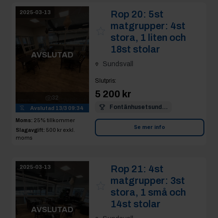
stora, 1 liten och
18st stolar
AVSLUTAD
Sundsvall
Slutpris
:
5 200 kr
32
Fontänhusetsund...
Avslutad
13/3 09:34
Moms:
25% tillkommer
Se mer info
Slagavgift:
500 kr
exkl.
moms
Rop 21:
4st
2025-03-13
matgrupper: 3st
stora, 1 små och
14st stolar
AVSLUTAD
Sundsvall
Slutpris
:
3 200 kr
Kontorinvest
28