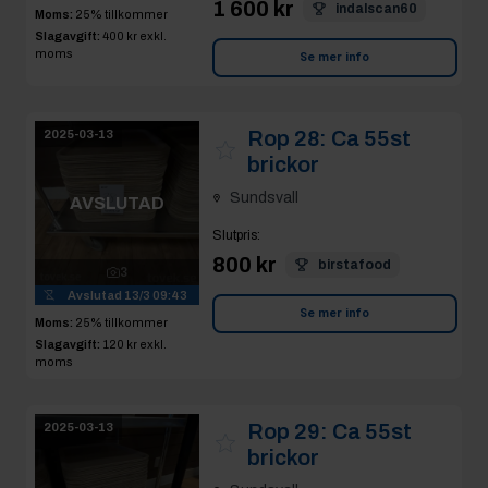
Rop 28:
Ca 55st
2025-03-13
brickor
Sundsvall
AVSLUTAD
Slutpris
:
800 kr
birstafood
3
Avslutad
13/3 09:43
Se mer info
Moms:
25% tillkommer
Slagavgift:
120 kr
exkl.
moms
Rop 29:
Ca 55st
2025-03-13
brickor
Sundsvall
AVSLUTAD
Slutpris
:
800 kr
birstafood
3